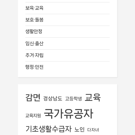
보육·교육
보호·돌봄
생활안정
임신·출산
주거·자립
행정·안전
교육
감면
경상남도
고등학생
국가유공자
교육지원
기초생활수급자
노인
다자녀