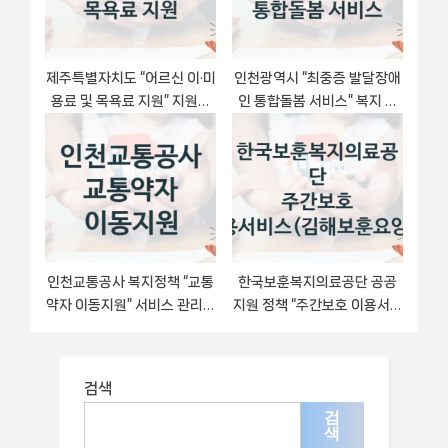
제주특별자치도 “어르신 이·미
인천광역시 “최중증 발달장애
용료 및 목욕료 지원” 지원사
인 통합돌봄 서비스” 복지 지
업 대상자 선정 기준 및 서류
원혜택 – 신청 방법과 구비 서
준비
류
인천교통공사 복지정책 “교통
한국보훈복지의료공단 공공
약자 이동지원” 서비스 관리부
지원 정책 “주간보호 이용서비
서 -신청 일정과 자격 조건
스(김해보훈요양원)” – 신청
기준과 서류 준비
검색
검
색