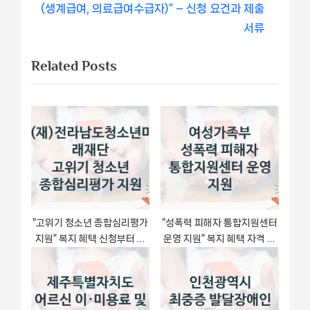
비
e
v
(생계급여, 의료급여수급자)” – 신청 요건과 제출
x
i
서류
게
t
o
Related Posts
이
P
u
o
s
션
s
P
t
o
:
s
t
:
“고위기 청소년 종합심리평가
“성폭력 피해자 통합지원센터
지원” 복지 혜택 신청부터 지
운영 지원” 복지 혜택 자격 심
급까지 – (재)전라남도청소년
사 및 접수 일정 – 여성가족부
미래재단 지원 정책
지원 정책