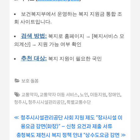
보건복지부에서 운영하는 복지 지원금 통합 조
회 사이트입니다.
검색 방법:
복지로 홈페이지 → [복지서비스 모
의계산] → 지원 가능 여부 확인
추천 대상:
복지 지원이 필요한 국민
보호·돌봄
Tags:
,
,
,
,
,
교통약자
교통약자 이동 서비스
노인
이동지원
장애인
,
,
청주시
청주시시설관리공단
특별교통수단
글
P
청주시시설관리공단 사회 지원 제도 “장사시설 이
r
용요금 감면(화장)” – 신청 요건과 제출 서류
내
N
e
충청북도 제천시 복지 정책 안내 “상수도요금 감면