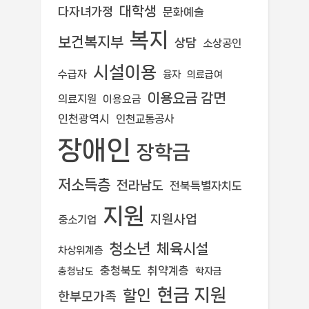
대학생
다자녀가정
문화예술
복지
보건복지부
상담
소상공인
시설이용
수급자
융자
의료급여
이용요금 감면
의료지원
이용요금
인천광역시
인천교통공사
장애인
장학금
저소득층
전라남도
전북특별자치도
지원
지원사업
중소기업
청소년
체육시설
차상위계층
충청북도
취약계층
학자금
충청남도
현금 지원
할인
한부모가족