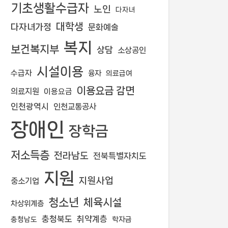
기초생활수급자
노인
다자녀
대학생
다자녀가정
문화예술
복지
보건복지부
상담
소상공인
시설이용
수급자
융자
의료급여
이용요금 감면
의료지원
이용요금
인천광역시
인천교통공사
장애인
장학금
저소득층
전라남도
전북특별자치도
지원
지원사업
중소기업
청소년
체육시설
차상위계층
충청북도
취약계층
학자금
충청남도