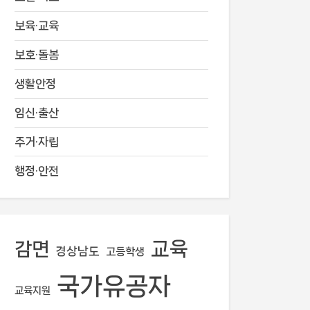
보육·교육
보호·돌봄
생활안정
임신·출산
주거·자립
행정·안전
교육
감면
경상남도
고등학생
국가유공자
교육지원