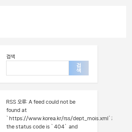
검색
검
색
RSS 오류:
A feed could not be
found at
`https://www.korea.kr/rss/dept_mois.xml`;
the status code is `404` and