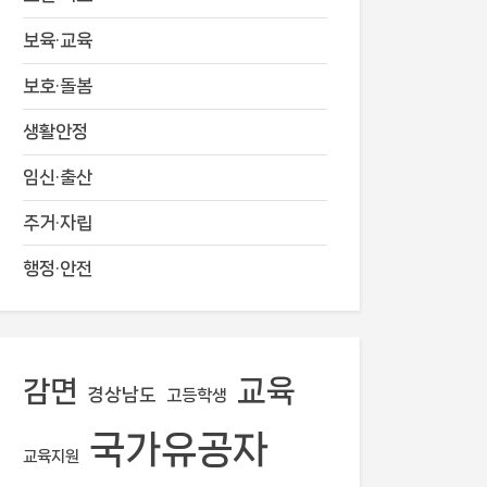
보육·교육
보호·돌봄
생활안정
임신·출산
주거·자립
행정·안전
교육
감면
경상남도
고등학생
국가유공자
교육지원