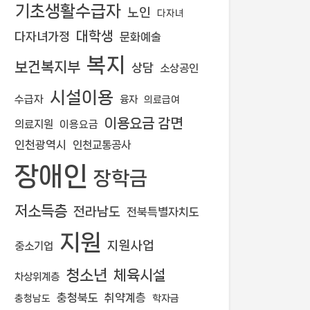
기초생활수급자
노인
다자녀
대학생
다자녀가정
문화예술
복지
보건복지부
상담
소상공인
시설이용
수급자
융자
의료급여
이용요금 감면
의료지원
이용요금
인천광역시
인천교통공사
장애인
장학금
저소득층
전라남도
전북특별자치도
지원
지원사업
중소기업
청소년
체육시설
차상위계층
충청북도
취약계층
학자금
충청남도