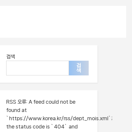
검색
검
색
RSS 오류:
A feed could not be
found at
`https://www.korea.kr/rss/dept_mois.xml`;
the status code is `404` and