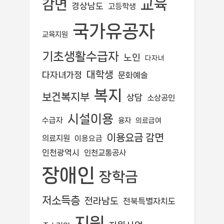
교육
감면
경상남도
고등학생
국가유공자
교육지원
기초생활수급자
노인
다자녀
대학생
다자녀가정
문화예술
복지
보건복지부
상담
소상공인
시설이용
수급자
융자
의료급여
이용요금 감면
의료지원
이용요금
인천광역시
인천교통공사
장애인
장학금
저소득층
전라남도
전북특별자치도
지원