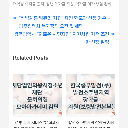
,
,
대학생 학자금 융자
청년 학자금 지원
학자금 이자 부담 완화
글
P
“취약계층 암관리 지원” 지원 한도와 신청 기준 –
r
광주광역시 복지정책 요건 및 혜택
내
N
e
광주광역시 “의로운 시민지원” 지원사업 자격 조건
비
e
v
과 신청 일정
x
i
게
Related Posts
t
o
이
P
u
o
s
션
s
P
t
o
:
s
t
:
정부 복지 서비스 “문화의집
“발전소주변지역 장학금 지원