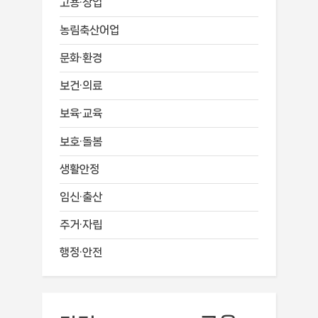
고용·창업
농림축산어업
문화·환경
보건·의료
보육·교육
보호·돌봄
생활안정
임신·출산
주거·자립
행정·안전