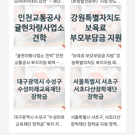
모아아카데미 감면” – 재단법
(보령발전본부)” 지원 한도와
인의왕시청소년재단 신청 대
신청 기준 – 한국중부발전
상 및 제출 서류
(주) 복지정책 요건 및 혜택
“귤현차량사업소 견학” 인천
“보육료 부모부담금 지원” 강
교통공사 복지지원 혜택 – 일
원특별자치도 복지지원 혜택
정과 신청 방법
– 신청 조건과 자격 조건
대구광역시 수성구 “수성미래
서울특별시 서초구, 서초다산
교육재단 장학금” 복지 지원
장학재단 장학금 지원 정책정
정책 – 신청 절차 및 필요 서류
리, 신청 구비 서류와 일정