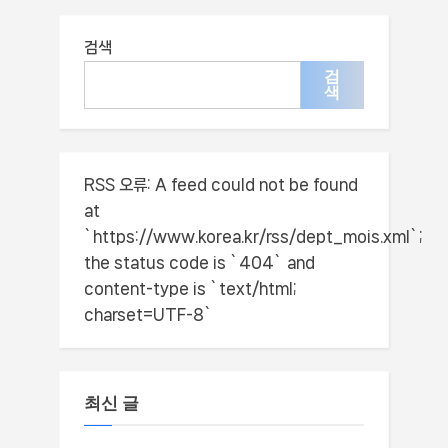
검색
검
색
RSS 오류:
A feed could not be found
at
`https://www.korea.kr/rss/dept_mois.xml`;
the status code is `404` and
content-type is `text/html;
charset=UTF-8`
최신 글