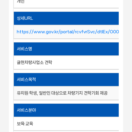
개인
상세URL
https://www.gov.kr/portal/rcvfvrSvc/dtlEx/O00026
서비스명
귤현차량사업소 견학
서비스목적
유치원·학생, 일반인 대상으로 차량기지 견학기회 제공
서비스분야
보육·교육