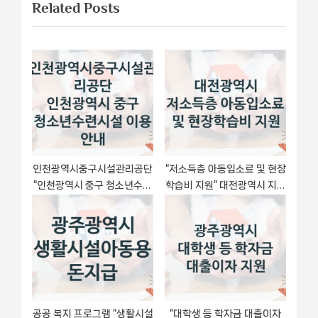
게
Related Posts
t
o
이
P
u
o
s
션
s
P
t
o
:
s
t
:
인천광역시중구시설관리공단
“저소득층 아동입소료 및 현장
“인천광역시 중구 청소년수련
학습비 지원” 대전광역시 지원
시설 이용 안내” 복지 지원혜
혜택 – 신청 조건과 자격 조건
택 – 신청 방법과 구비 서류
공공 복지 프로그램 “생활시설
“대학생 등 학자금 대출이자