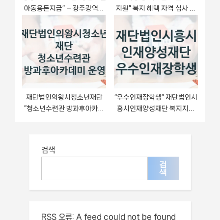
아동용돈지급” – 광주광역시
지원” 복지 혜택 자격 심사 및
자격 요건과 신청 방법
접수 일정 – 광주광역시 지원
정책
재단법인의왕시청소년재단
“우수인재장학생” 재단법인시
“청소년수련관 방과후아카데
흥시인재양성재단 복지지원
미 운영” 지원사업 자격 조건
혜택 – 신청 조건과 자격 조건
과 신청 일정
검색
검
색
RSS 오류:
A feed could not be found