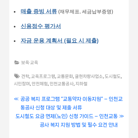
매출 증빙 서류
(재무제표, 세금납부증명)
신용점수 평가서
자금 운용 계획서 (필요 시 제출)
보육·교육
Tags:
,
,
,
,
,
견학
교육프로그램
교통문화
귤현차량사업소
도시철도
,
,
,
시민참여
안전체험
인천교통공사
지하철
글
P
공공 복지 프로그램 “교통약자 이동지원” – 인천교
r
통공사 신청 대상 및 제출 서류
내
N
e
도시철도 요금 면제(노인) 신청 가이드 – 인천교통
비
e
v
공사 복지 지원 방법 및 필수 요건 안내
x
i