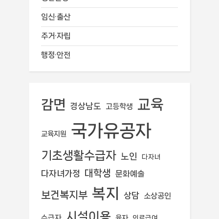
임신·출산
주거·자립
행정·안전
교육
감면
경상남도
고등학생
국가유공자
교육지원
기초생활수급자
노인
다자녀
대학생
다자녀가정
문화예술
복지
보건복지부
상담
소상공인
시설이용
수급자
융자
의료급여