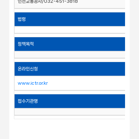
인천교통공사/032-451-3818
법령
정책목적
온라인신청
www.ictr.or.kr
접수기관명