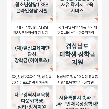
:
t
:
여성가족부, 청소년상담
국가 지원 혜택 “자유 학기제
1388 온라인상담 지원 지원
교육 서비스” – 한국전기안전
정책, 신청 구비서류와 일정
공사 자격 요건과 신청 방법
(재)달성교육재단 “달성 장학
경상남도 정책 “대학생 장학금
금(히어로즈)” 복지 지원혜택
지원” 교육인재과 -신청 일정
– 신청 방법과 구비 서류
과 자격 조건