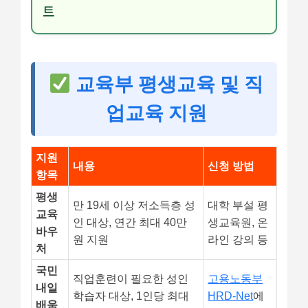
트
교육부 평생교육 및 직
업교육 지원
지원
내용
신청 방법
항목
평생
만 19세 이상 저소득층 성
대학 부설 평
교육
인 대상, 연간 최대 40만
생교육원, 온
바우
원 지원
라인 강의 등
처
국민
직업훈련이 필요한 성인
고용노동부
내일
학습자 대상, 1인당 최대
HRD-Net
에
배움