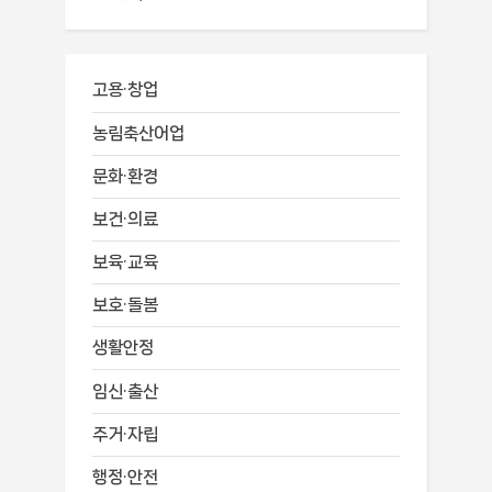
고용·창업
농림축산어업
문화·환경
보건·의료
보육·교육
보호·돌봄
생활안정
임신·출산
주거·자립
행정·안전