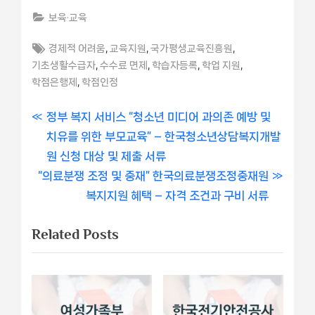
보육·교육
Tags:
,
,
,
경제적 어려움
교육지원
국가평생교육진흥원
,
,
,
,
기초생활수급자
수수료 면제
학습자등록
학업 지원
,
학점은행제
학점인정
글
P
정부 복지 서비스 “청소년 미디어 과의존 예방 및
r
치유를 위한 부모교육” – 한국청소년상담복지개발
내
e
원 신청 대상 및 제출 서류
비
N
v
“의료분쟁 조정 및 중재” 한국의료분쟁조정중재원
e
i
복지지원 혜택 – 자격 조건과 구비 서류
게
x
o
Related Posts
이
t
u
P
s
션
o
P
s
o
t
s