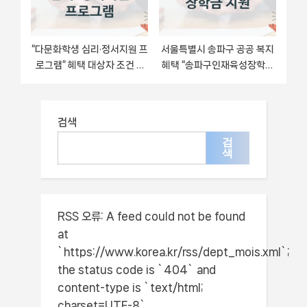
“다문화학생 심리·정서지원 프
서울특별시 송파구 공공 복지
로그램” 혜택 대상자 조건 –
혜택 “송파구인재육성장학재
대구광역시교육청 복지정책
단 장학금 지원” – 신청 요건
요건 및 혜택
과 제출 서류
검색
검
색
RSS 오류:
A feed could not be found
at
`https://www.korea.kr/rss/dept_mois.xml`;
the status code is `404` and
content-type is `text/html;
charset=UTF-8`