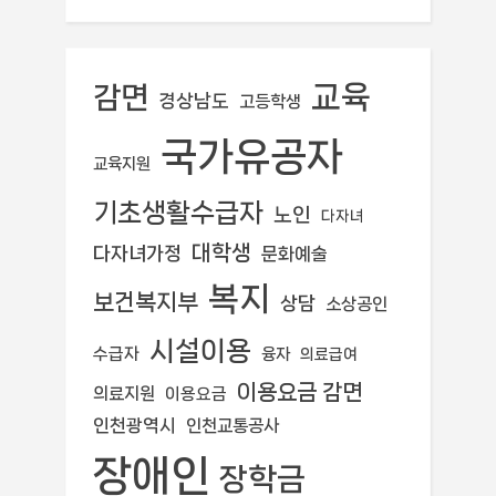
교육
감면
경상남도
고등학생
국가유공자
교육지원
기초생활수급자
노인
다자녀
대학생
다자녀가정
문화예술
복지
보건복지부
상담
소상공인
시설이용
수급자
융자
의료급여
이용요금 감면
의료지원
이용요금
인천광역시
인천교통공사
장애인
장학금