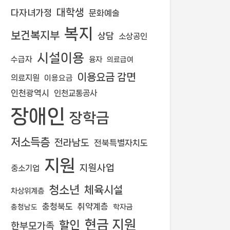
대학생
다자녀가정
문화예술
복지
보건복지부
상담
소상공인
시설이용
수급자
융자
의료급여
이용요금 감면
의료지원
이용요금
인천광역시
인천교통공사
장애인
장학금
저소득층
전라남도
전북특별자치도
지원
지원사업
중소기업
청소년
체육시설
차상위계층
충청북도
취약계층
학자금
충청남도
현금 지원
할인
한부모가족