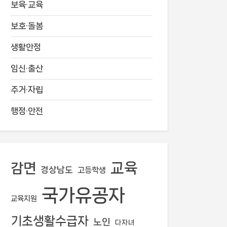
보육·교육
보호·돌봄
생활안정
임신·출산
주거·자립
행정·안전
교육
감면
경상남도
고등학생
국가유공자
교육지원
기초생활수급자
노인
다자녀