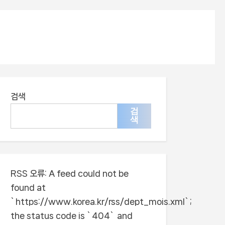
검색
검
색
RSS 오류:
A feed could not be
found at
`https://www.korea.kr/rss/dept_mois.xml`;
the status code is `404` and