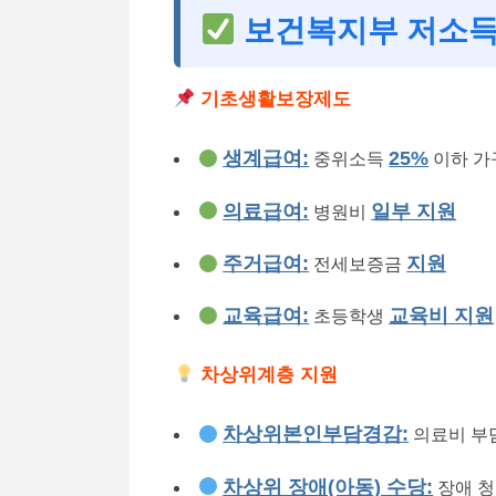
보건복지부 저소득
기초생활보장제도
생계급여:
25%
중위소득
이하 가
의료급여:
일부 지원
병원비
주거급여:
지원
전세보증금
교육급여:
교육비 지원
초등학생
차상위계층 지원
차상위본인부담경감:
의료비 부
차상위 장애(아동) 수당:
장애 청