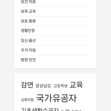
보건·의료
보육·교육
보호·돌봄
생활안정
임신·출산
주거·자립
행정·안전
교육
감면
경상남도
고등학생
국가유공자
교육지원
기초생활수급자