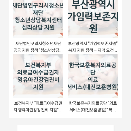
수 방법
재단법인구리시청소년재단
부산광역시 “가임력보존지원”
공공 지원 정책 “청소년상담복
복지 지원 정책 – 자격 요건과
지센터 심리상담 지원” – 접수
접수 방법
방법 및 지원 한도
보건복지부 “의료급여수급권
한국보훈복지의료공단 “의료
자 영유아건강검진비 지원” 복
서비스(대전보훈병원)” 복지
지 지원혜택 신청방법과 구비
지원 정책 – 신청 절차 및 필요
서류
서류