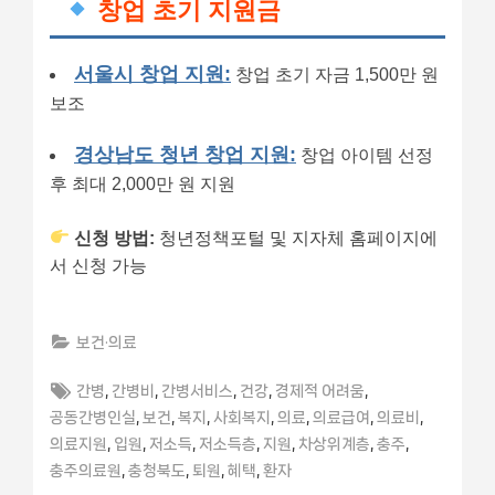
창업 초기 지원금
서울시 창업 지원:
창업 초기 자금 1,500만 원
보조
경상남도 청년 창업 지원:
창업 아이템 선정
후 최대 2,000만 원 지원
신청 방법:
청년정책포털 및 지자체 홈페이지에
서 신청 가능
보건·의료
Tags:
,
,
,
,
,
간병
간병비
간병서비스
건강
경제적 어려움
,
,
,
,
,
,
,
공동간병인실
보건
복지
사회복지
의료
의료급여
의료비
,
,
,
,
,
,
,
의료지원
입원
저소득
저소득층
지원
차상위계층
충주
,
,
,
,
충주의료원
충청북도
퇴원
혜택
환자