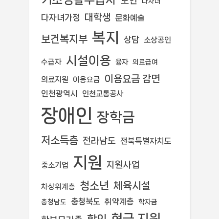
노인
다자녀
대학생
다자녀가정
문화예술
복지
보건복지부
상담
소상공인
시설이용
수급자
융자
의료급여
이용요금 감면
의료지원
이용요금
인천광역시
인천교통공사
장애인
장학금
저소득층
전라남도
전북특별자치도
지원
지원사업
중소기업
청소년
체육시설
차상위계층
충청북도
취약계층
학자금
충청남도
현금 지원