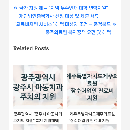
글
P
국가 지원 혜택 “지역 우수인재 대학 면학지원” –
r
재단법인충북학사 신청 대상 및 제출 서류
내
N
e
“의료비지원 서비스” 혜택 대상자 조건 – 충청북도
비
e
v
충주의료원 복지정책 요건 및 혜택
x
i
게
Related Posts
t
o
이
P
u
o
s
션
s
P
t
o
:
s
t
:
광주광역시 “광주시 아동치과
제주특별자치도제주의료원
주치의 지원” 복지 지원혜택 –
“잠수어업인 진료비 지원” 복
신청 방법과 구비 서류
지 지원 정책 – 자격 요건과 접