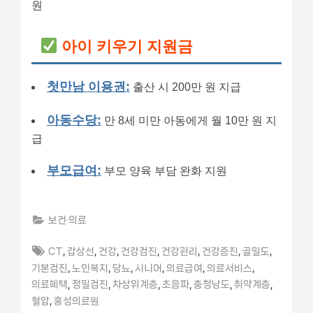
원
아이 키우기 지원금
첫만남 이용권:
출산 시 200만 원 지급
아동수당:
만 8세 미만 아동에게 월 10만 원 지
급
부모급여:
부모 양육 부담 완화 지원
보건·의료
Tags:
,
,
,
,
,
,
,
CT
갑상선
건강
건강검진
건강관리
건강증진
골밀도
,
,
,
,
,
,
기본검진
노인복지
당뇨
시니어
의료급여
의료서비스
,
,
,
,
,
,
의료혜택
정밀검진
차상위계층
초음파
충청남도
취약계층
,
혈압
홍성의료원