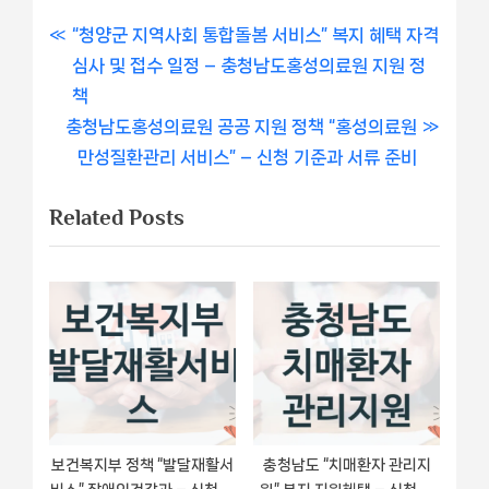
글
P
“청양군 지역사회 통합돌봄 서비스” 복지 혜택 자격
r
심사 및 접수 일정 – 충청남도홍성의료원 지원 정
내
e
책
비
N
v
충청남도홍성의료원 공공 지원 정책 “홍성의료원
e
i
만성질환관리 서비스” – 신청 기준과 서류 준비
게
x
o
Related Posts
이
t
u
P
s
션
o
P
s
o
t
s
:
t
:
보건복지부 정책 “발달재활서
충청남도 “치매환자 관리지