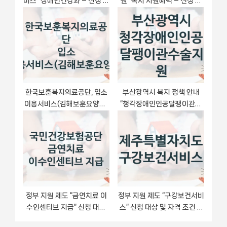
비스” 장애인건강과 – 신청 자
원” 복지 지원혜택 – 신청 조
격조건과 신청방법
건과 자격 조건
한국보훈복지의료공단, 입소
부산광역시 복지 정책 안내
이용서비스(김해보훈요양원)
“청각장애인인공달팽이관수
지원 정책, 신청 방법과 자격
술지원” – 접수 일정 및 지원
조건
내용
정부 지원 제도 “금연치료 이
정부 지원 제도 “구강보건서비
수인센티브 지급” 신청 대상
스” 신청 대상 및 자격 조건 –
및 자격 조건 – 국민건강보험
제주특별자치도