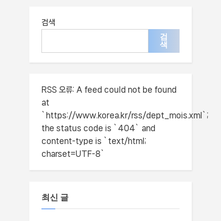
공단
검색
검
색
RSS 오류:
A feed could not be found
at
`https://www.korea.kr/rss/dept_mois.xml`;
the status code is `404` and
content-type is `text/html;
charset=UTF-8`
최신 글