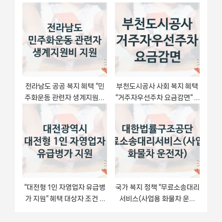
신청 일정과 자격 조건
신청 일정
전라남도 공공 복지 혜택 “민
부천도시공사 사회 복지 혜택
주화운동 관련자 생계지원비
“거주자우선주차 요금감면” –
지원” – 신청 요건과 제출 서
접수 방법 및 지원 한도
류
“대전형 1인 자영업자 유급병
국가 복지 정책 “무료소송대리
가 지원” 혜택 대상자 조건 –
서비스(사업용 화물차 운전
대전광역시 복지정책 요건 및
자)” 신청 절차와 준비물 – 대
혜택
한법률구조공단