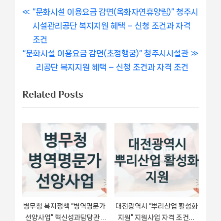
글
P
“문화시설 이용요금 감면(옥화자연휴양림)” 청주시
r
시설관리공단 복지지원 혜택 – 신청 조건과 자격
내
e
조건
비
N
v
“문화시설 이용요금 감면(초정행궁)” 청주시시설관
e
i
리공단 복지지원 혜택 – 신청 조건과 자격 조건
게
x
o
Related Posts
이
t
u
P
s
션
o
P
s
o
t
s
:
t
:
병무청 복지정책 “병역명문가
대전광역시 “뿌리산업 활성화
선양사업” 혁신성과담당관 -
지원” 지원사업 자격 조건과