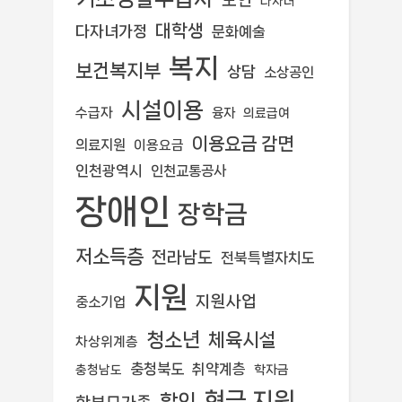
다자녀
대학생
다자녀가정
문화예술
복지
보건복지부
상담
소상공인
시설이용
수급자
융자
의료급여
이용요금 감면
의료지원
이용요금
인천광역시
인천교통공사
장애인
장학금
저소득층
전라남도
전북특별자치도
지원
지원사업
중소기업
청소년
체육시설
차상위계층
충청북도
취약계층
학자금
충청남도
현금 지원
할인