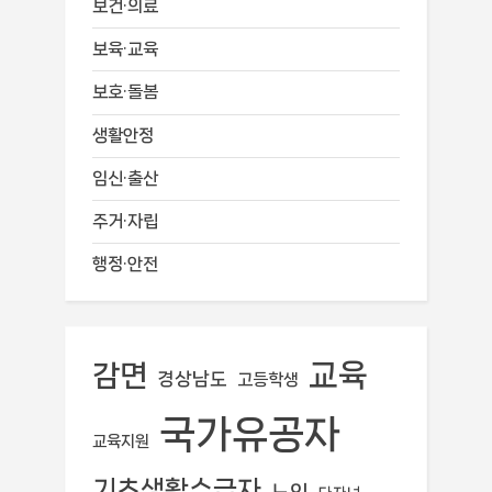
보건·의료
보육·교육
보호·돌봄
생활안정
임신·출산
주거·자립
행정·안전
교육
감면
경상남도
고등학생
국가유공자
교육지원
기초생활수급자
노인