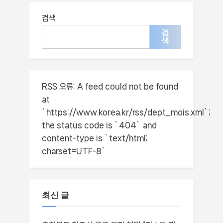
검색
검
색
RSS 오류:
A feed could not be found
at
`https://www.korea.kr/rss/dept_mois.xml`;
the status code is `404` and
content-type is `text/html;
charset=UTF-8`
최신 글