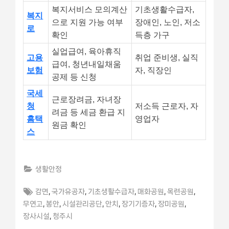
복지서비스 모의계산
기초생활수급자,
복지
으로 지원 가능 여부
장애인, 노인, 저소
로
확인
득층 가구
실업급여, 육아휴직
고용
취업 준비생, 실직
급여, 청년내일채움
보험
자, 직장인
공제 등 신청
국세
근로장려금, 자녀장
청
저소득 근로자, 자
려금 등 세금 환급 지
홈택
영업자
원금 확인
스
생활안정
Tags:
,
,
,
,
,
감면
국가유공자
기초생활수급자
매화공원
목련공원
,
,
,
,
,
,
무연고
봉안
시설관리공단
안치
장기기증자
장미공원
,
장사시설
청주시