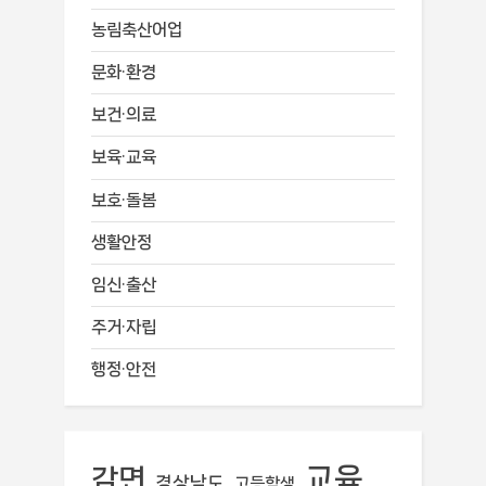
농림축산어업
문화·환경
보건·의료
보육·교육
보호·돌봄
생활안정
임신·출산
주거·자립
행정·안전
교육
감면
경상남도
고등학생