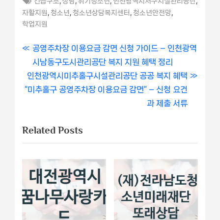
,
,
,
,
긴급구조
상담
위기청소년
인천광역시서구시설관리공단
,
,
,
,
자활지원
청소년
청소년상담복지센터
청소년안전망
학업지원
글
P
공영주차장 이용요금 감면 신청 가이드 – 인천광역
r
시남동구도시관리공단 복지 지원 혜택 정리
내
N
e
인천광역시미추홀구시설관리공단 공공 복지 혜택
비
e
v
“미추홀구 공영주차장 이용요금 감면” – 신청 요건
x
i
과 제출 서류
게
t
o
Related Posts
이
P
u
o
s
션
s
P
t
o
:
s
t
: