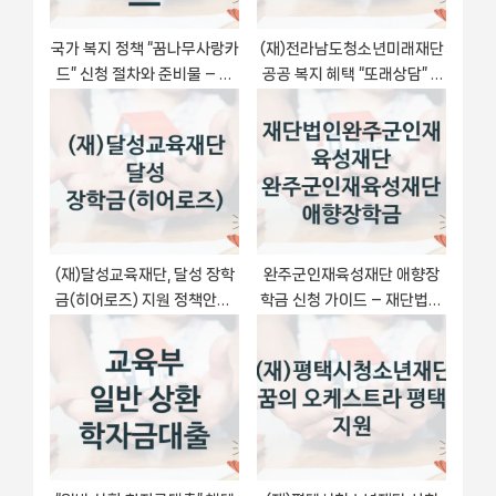
국가 복지 정책 “꿈나무사랑카
(재)전라남도청소년미래재단
드” 신청 절차와 준비물 – 대
공공 복지 혜택 “또래상담” –
전광역시
신청 요건과 제출 서류
(재)달성교육재단, 달성 장학
완주군인재육성재단 애향장
금(히어로즈) 지원 정책안내,
학금 신청 가이드 – 재단법인
신청 자격 조건과 구비 서류
완주군인재육성재단 복지 지
원 방법 및 필수 요건 안내