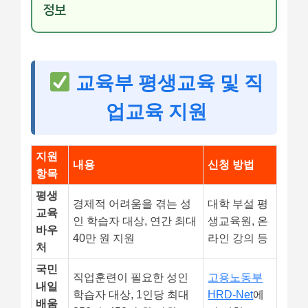
정보
교육부 평생교육 및 직
업교육 지원
지원
내용
신청 방법
항목
평생
경제적 어려움을 겪는 성
대학 부설 평
교육
인 학습자 대상, 연간 최대
생교육원, 온
바우
40만 원 지원
라인 강의 등
처
국민
직업훈련이 필요한 성인
고용노동부
내일
학습자 대상, 1인당 최대
HRD-Net
에
배움