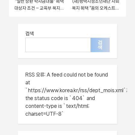
“일반 상환 학자금대출” 혜택
(재)평택시청소년재단 사회
대상자 조건 – 교육부 복지정
복지 혜택 “꿈의 오케스트라
책 요건 및 혜택 안내
평택 지원” – 접수 방법 및 지
원 한도
검색
검
색
RSS 오류:
A feed could not be found
at
`https://www.korea.kr/rss/dept_mois.xml`;
the status code is `404` and
content-type is `text/html;
charset=UTF-8`