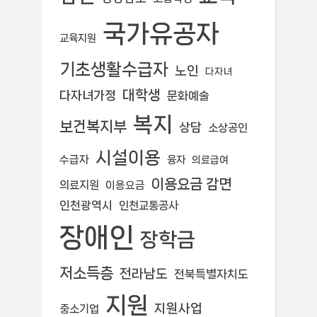
국가유공자
교육지원
기초생활수급자
노인
다자녀
대학생
다자녀가정
문화예술
복지
보건복지부
상담
소상공인
시설이용
수급자
융자
의료급여
이용요금 감면
의료지원
이용요금
인천광역시
인천교통공사
장애인
장학금
저소득층
전라남도
전북특별자치도
지원
지원사업
중소기업