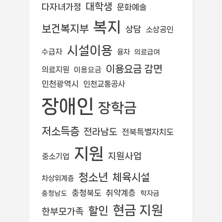
대학생
다자녀가정
문화예술
복지
보건복지부
상담
소상공인
시설이용
수급자
융자
의료급여
이용요금 감면
의료지원
이용요금
인천광역시
인천교통공사
장애인
장학금
저소득층
전라남도
전북특별자치도
지원
지원사업
중소기업
청소년
체육시설
차상위계층
충청북도
취약계층
학자금
충청남도
현금 지원
할인
한부모가족