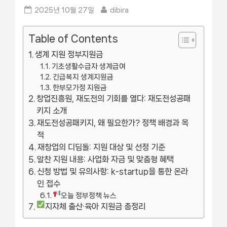
Posted
By
2025년 10월 27일
dibira
on
Table of Contents
생계 지원 정부지원금
기초생활수급자 생계급여
긴급복지 생계지원금
한부모가정 지원금
창업진흥원, 재도전의 기회를 열다: 재도전성공패
키지 소개
재도전성공패키지, 왜 필요한가? 정책 배경과 목
적
재창업의 디딤돌: 지원 대상 및 선정 기준
알찬 지원 내용: 사업화 자금 및 맞춤형 혜택
신청 방법 및 유의사항: k-startup을 통한 온라
인 접수
오늘 정부정책 뉴스
지자체 출산·육아 지원금 총정리