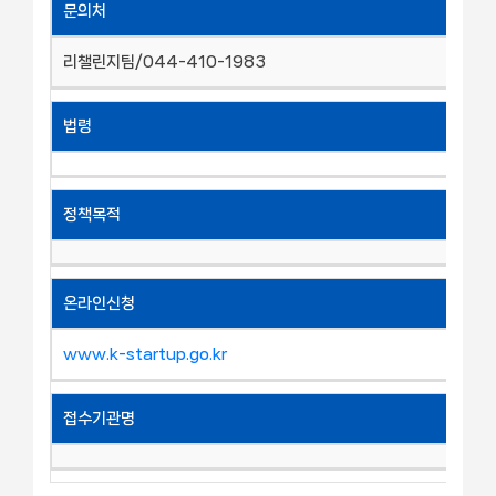
문의처
리챌린지팀/044-410-1983
법령
정책목적
온라인신청
www.k-startup.go.kr
접수기관명