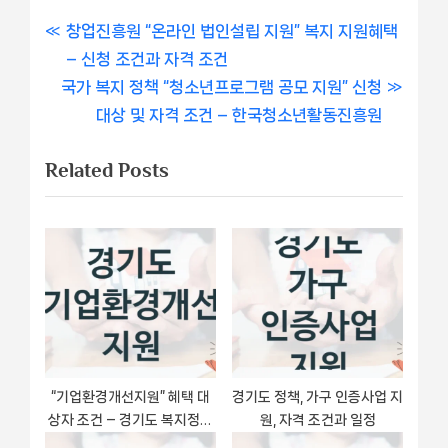
글
P
창업진흥원 “온라인 법인설립 지원” 복지 지원혜택
r
– 신청 조건과 자격 조건
내
N
e
국가 복지 정책 “청소년프로그램 공모 지원” 신청
비
e
v
대상 및 자격 조건 – 한국청소년활동진흥원
x
i
게
Related Posts
t
o
이
P
u
o
s
션
s
P
t
o
:
s
t
:
“기업환경개선지원” 혜택 대
경기도 정책, 가구 인증사업 지
상자 조건 – 경기도 복지정책
원, 자격 조건과 일정
요건 및 혜택