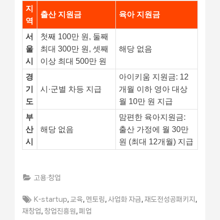
지
출산 지원금
육아 지원금
역
서
첫째 100만 원, 둘째
울
최대 300만 원, 셋째
해당 없음
시
이상 최대 500만 원
경
아이키움 지원금: 12
기
시·군별 차등 지급
개월 이하 영아 대상
도
월 10만 원 지급
부
맘편한 육아지원금:
산
해당 없음
출산 가정에 월 30만
시
원 (최대 12개월) 지급
고용·창업
Tags:
,
,
,
,
,
K-startup
교육
멘토링
사업화 자금
재도전성공패키지
,
,
재창업
창업진흥원
폐업