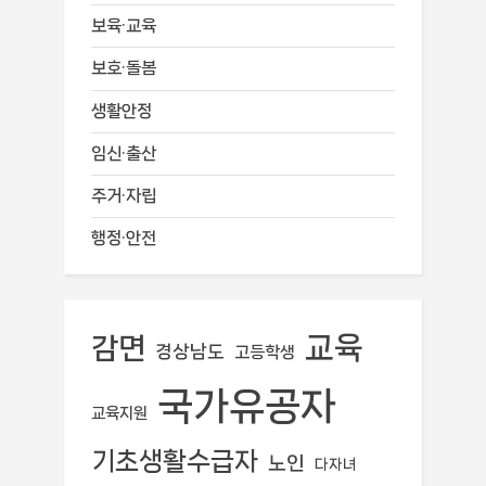
보육·교육
보호·돌봄
생활안정
임신·출산
주거·자립
행정·안전
교육
감면
경상남도
고등학생
국가유공자
교육지원
기초생활수급자
노인
다자녀