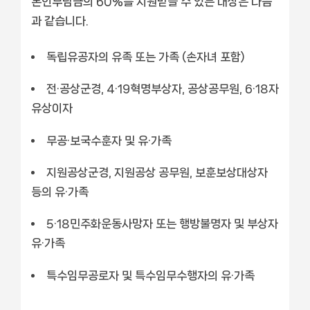
본인부담금의 60%를 지원받을 수 있는 대상은 다음
과 같습니다.
독립유공자의 유족 또는 가족 (손자녀 포함)
전·공상군경, 4·19혁명부상자, 공상공무원, 6·18자
유상이자
무공·보국수훈자 및 유·가족
지원공상군경, 지원공상 공무원, 보훈보상대상자
등의 유·가족
5·18민주화운동사망자 또는 행방불명자 및 부상자
유·가족
특수임무공로자 및 특수임무수행자의 유·가족