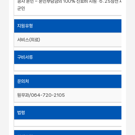
공자 본인 – 본인부담금의 100% 진료비 지원 · 6․25참전 재일학도
군인
지원유형
서비스(의료)
구비서류
문의처
원무과/064-720-2105
법령