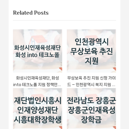
이
t
u
Related Posts
P
s
션
o
P
s
o
t
s
:
t
:
화성시인재육성재단, 화성
무상보육 추진 지원 신청 가이
into 테크노폴 지원 정책안내,
드 – 인천광역시 복지 지원 혜
신청 자격 조건과 구비 서류
택 정리