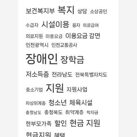
복지
보건복지부
상담
소상공인
시설이용
수급자
융자
의료급여
이용요금 감면
의료지원
이용요금
인천광역시
인천교통공사
장애인
장학금
저소득층
전라남도
전북특별자치도
지원
지원사업
중소기업
청소년
체육시설
차상위계층
충청북도
취약계층
학자금
충청남도
현금 지원
할인
한부모가족
현금지원
혜택