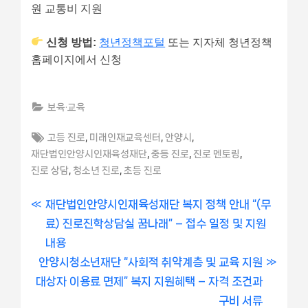
원 교통비 지원
신청 방법:
청년정책포털
또는 지자체 청년정책
홈페이지에서 신청
보육·교육
Tags:
,
,
,
고등 진로
미래인재교육센터
안양시
,
,
,
재단법인안양시인재육성재단
중등 진로
진로 멘토링
,
,
진로 상담
청소년 진로
초등 진로
글
P
재단법인안양시인재육성재단 복지 정책 안내 “(무
r
료) 진로진학상담실 꿈나래” – 접수 일정 및 지원
내
e
내용
비
N
v
안양시청소년재단 “사회적 취약계층 및 교육 지원
e
i
대상자 이용료 면제” 복지 지원혜택 – 자격 조건과
게
x
o
구비 서류