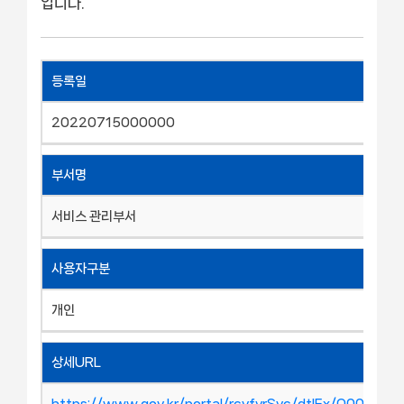
입니다.
등록일
20220715000000
부서명
서비스 관리부서
사용자구분
개인
상세URL
https://www.gov.kr/portal/rcvfvrSvc/dtlEx/O00052