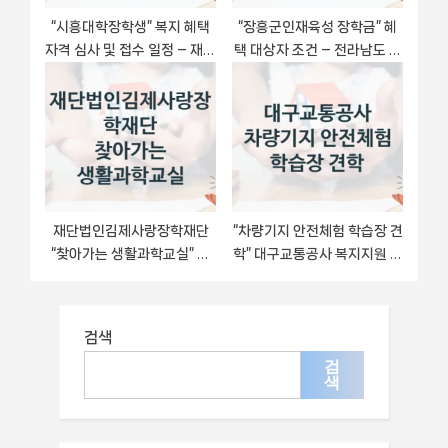
“시흥대학장학생” 복지 혜택
“장흥군인재육성 장학금” 혜
자격 심사 및 접수 일정 – 재단
택 대상자 조건 – 전라남도 장
법인시흥시인재양성재단 지
흥군 복지정책 요건 및 혜택 안
원 정책
내
재단법인김제사랑장학재단
“차량기지 안전체험 학습장 견
“찾아가는 생활과학교실” 신
학” 대구교통공사 복지지원 혜
청 주요 정보 – 접수 마감일과
택 – 일정과 신청 방법
신청 절차
검색
검
색