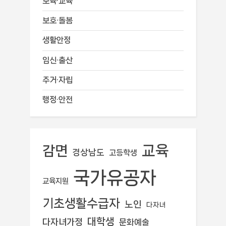
보육·교육
보호·돌봄
생활안정
임신·출산
주거·자립
행정·안전
교육
감면
경상남도
고등학생
국가유공자
교육지원
기초생활수급자
노인
다자녀
대학생
다자녀가정
문화예술