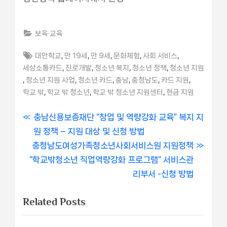
보육·교육
Tags:
,
,
,
,
,
대안학교
만 19세
만 9세
문화체험
사회 서비스
,
,
,
,
세상소통카드
진로개발
청소년 복지
청소년 정책
청소년 지원
,
,
,
,
,
,
청소년 지원 사업
청소년 카드
충남
충청남도
카드 지원
,
,
,
학교 밖
학교 밖 청소년
학교 밖 청소년 지원센터
현금 지원
글
P
충남신용보증재단 “창업 및 역량강화 교육” 복지 지
r
원 정책 – 지원 대상 및 신청 방법
내
N
e
충청남도여성가족청소년사회서비스원 지원정책
비
e
v
“학교밖청소년 직업역량강화 프로그램” 서비스관
x
i
리부서 -신청 방법
게
t
o
Related Posts
이
P
u
o
s
션