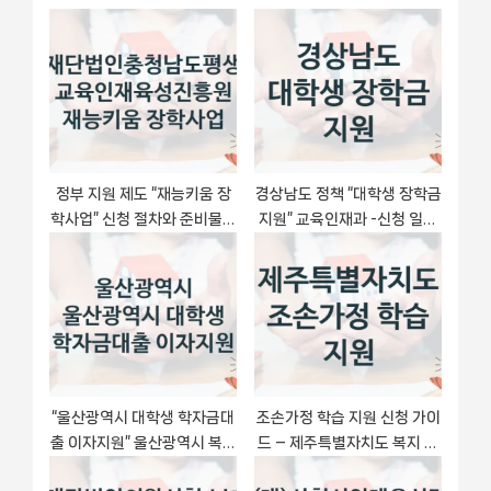
s
P
t
o
:
s
t
:
정부 지원 제도 “재능키움 장
경상남도 정책 “대학생 장학금
학사업” 신청 절차와 준비물 –
지원” 교육인재과 -신청 일정
재단법인충청남도평생교육인
과 자격 조건
재육성진흥원
“울산광역시 대학생 학자금대
조손가정 학습 지원 신청 가이
출 이자지원” 울산광역시 복지
드 – 제주특별자치도 복지 지
지원 혜택 – 일정과 신청 방법
원 방법 및 필수 요건 안내