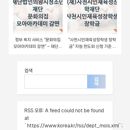
정부 복지 서비스 “문화의집
“사천시인재육성장학생 장학
모아아카데미 감면” – 재단법
금” 지원 한도와 신청 기준 –
인의왕시청소년재단 신청 대
(재)사천시인재육성장학재단
상 및 제출 서류
복지정책 요건 및 혜택 안내
검색
검
색
RSS 오류:
A feed could not be found
at
`https://www.korea.kr/rss/dept_mois.xml`;