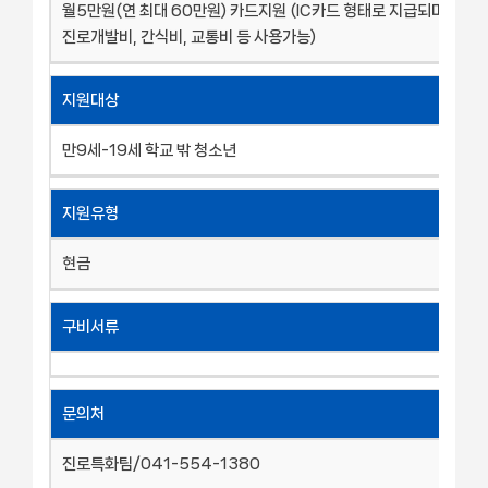
월5만원(연 최대 60만원) 카드지원 (IC카드 형태로 지급되며 문화
진로개발비, 간식비, 교통비 등 사용가능)
지원대상
만9세-19세 학교 밖 청소년
지원유형
현금
구비서류
문의처
진로특화팀/041-554-1380