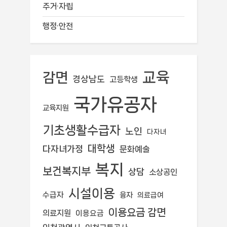
주거·자립
행정·안전
교육
감면
경상남도
고등학생
국가유공자
교육지원
기초생활수급자
노인
다자녀
대학생
다자녀가정
문화예술
복지
보건복지부
상담
소상공인
시설이용
수급자
융자
의료급여
이용요금 감면
의료지원
이용요금