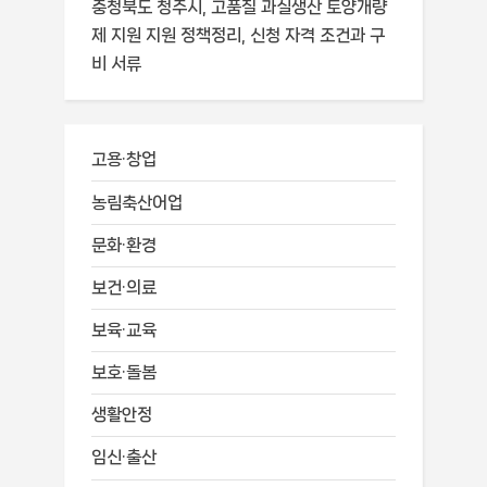
충청북도 청주시, 고품질 과실생산 토양개량
제 지원 지원 정책정리, 신청 자격 조건과 구
비 서류
고용·창업
농림축산어업
문화·환경
보건·의료
보육·교육
보호·돌봄
생활안정
임신·출산