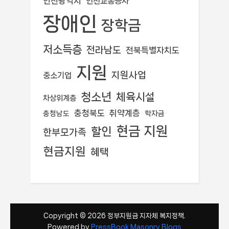
인천광역시
인천교통공사
장애인
장학금
저소득층
전라남도
전북특별자치도
지원
지원사업
중소기업
청소년
체육시설
차상위계층
충청북도
취약계층
학자금
충청남도
현금 지원
할인
한부모가족
현금지원
혜택
Copyright © 2026 정부지원금 지자체 복지정책.
Powered by
PressBook Masonry Blogs