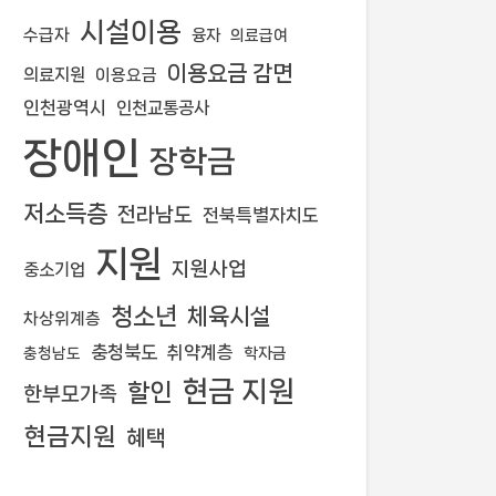
시설이용
수급자
융자
의료급여
이용요금 감면
의료지원
이용요금
인천광역시
인천교통공사
장애인
장학금
저소득층
전라남도
전북특별자치도
지원
지원사업
중소기업
청소년
체육시설
차상위계층
충청북도
취약계층
학자금
충청남도
현금 지원
할인
한부모가족
현금지원
혜택