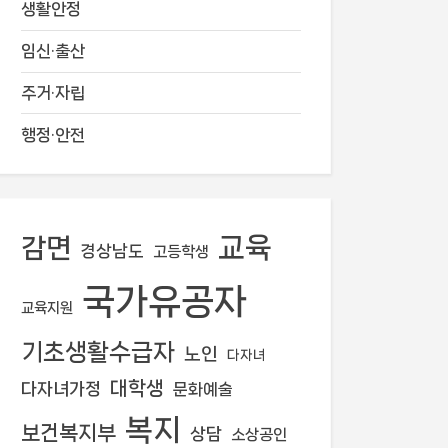
생활안정
임신·출산
주거·자립
행정·안전
교육
감면
경상남도
고등학생
국가유공자
교육지원
기초생활수급자
노인
다자녀
대학생
다자녀가정
문화예술
복지
보건복지부
상담
소상공인