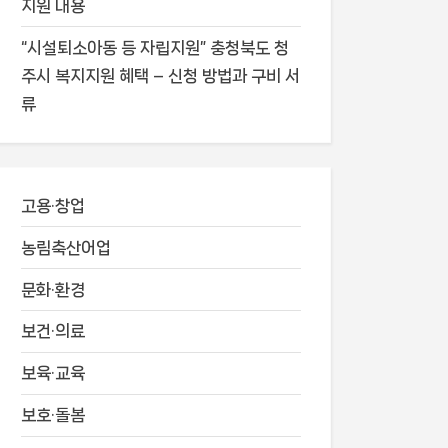
지원 내용
“시설퇴소아동 등 자립지원” 충청북도 청
주시 복지지원 혜택 – 신청 방법과 구비 서
류
고용·창업
농림축산어업
문화·환경
보건·의료
보육·교육
보호·돌봄