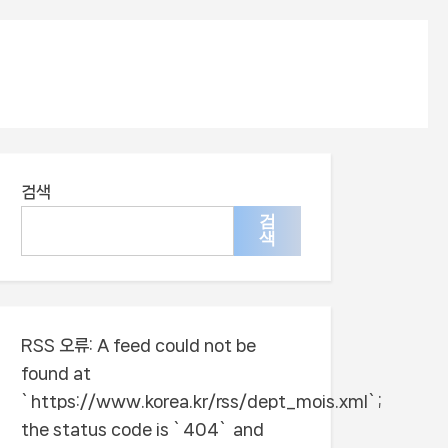
검색
검
색
RSS 오류:
A feed could not be
found at
`https://www.korea.kr/rss/dept_mois.xml`;
the status code is `404` and