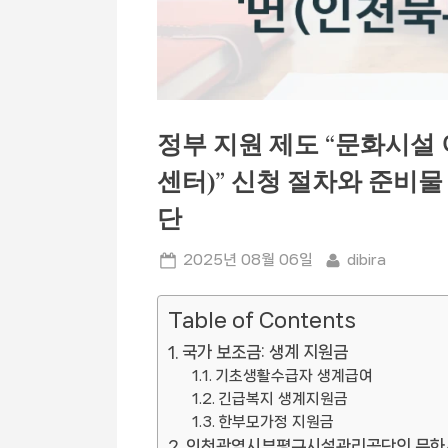
정부 지원 제도 “문화시
센터)” 신청 절차와 준비
단
Posted
By
2025년 08월 06일
dibira
on
Table of Contents
국가 보조금: 생계 지원금
기초생활수급자 생계급여
긴급복지 생계지원금
한부모가정 지원금
인천광역시부평구시설관리공단의 문화시