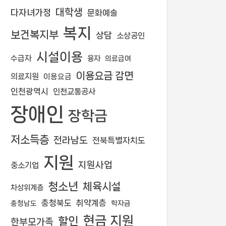
대학생
다자녀가정
문화예술
복지
보건복지부
상담
소상공인
시설이용
수급자
융자
의료급여
이용요금 감면
의료지원
이용요금
인천광역시
인천교통공사
장애인
장학금
저소득층
전라남도
전북특별자치도
지원
지원사업
중소기업
청소년
체육시설
차상위계층
충청북도
취약계층
학자금
충청남도
현금 지원
할인
한부모가족