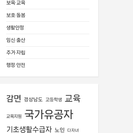
보육·교육
보호·돌봄
생활안정
임신·출산
주거·자립
행정·안전
교육
감면
경상남도
고등학생
국가유공자
교육지원
기초생활수급자
노인
다자녀