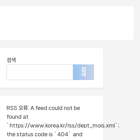
검색
검
색
RSS 오류:
A feed could not be
found at
`https://www.korea.kr/rss/dept_mois.xml`;
the status code is `404` and