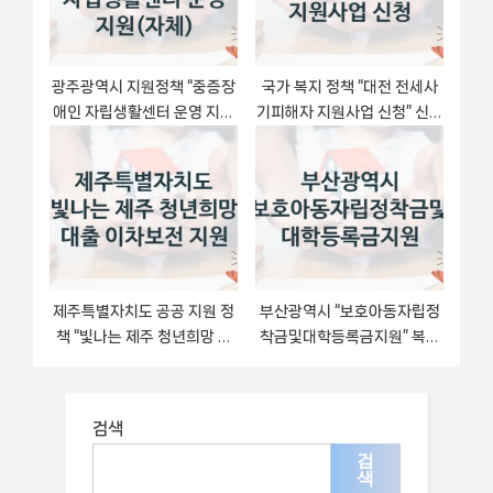
광주광역시 지원정책 “중증장
국가 복지 정책 “대전 전세사
애인 자립생활센터 운영 지원
기피해자 지원사업 신청” 신청
(자체)” 장애인복지과 -신청
대상 및 자격 조건 – 대전광역
일정과 자격 조건
시
제주특별자치도 공공 지원 정
부산광역시 “보호아동자립정
책 “빛나는 제주 청년희망 대
착금및대학등록금지원” 복지
출 이차보전 지원” – 접수 방
지원혜택 – 자격 조건과 구비
법 및 지원 한도
서류
검색
검
색