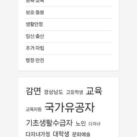
보육·교육
보호·돌봄
생활안정
임신·출산
주거·자립
행정·안전
교육
감면
경상남도
고등학생
국가유공자
교육지원
기초생활수급자
노인
다자녀
대학생
다자녀가정
문화예술