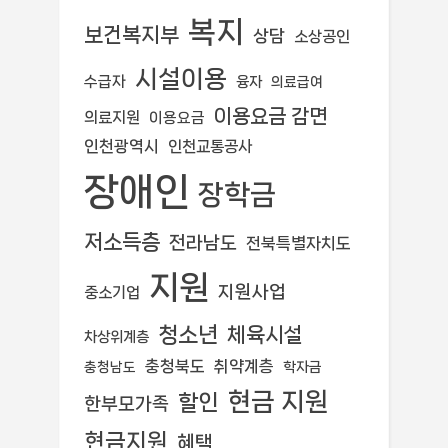
복지
보건복지부
상담
소상공인
시설이용
수급자
융자
의료급여
이용요금 감면
의료지원
이용요금
인천광역시
인천교통공사
장애인
장학금
저소득층
전라남도
전북특별자치도
지원
지원사업
중소기업
청소년
체육시설
차상위계층
충청북도
취약계층
학자금
충청남도
현금 지원
할인
한부모가족
현금지원
혜택