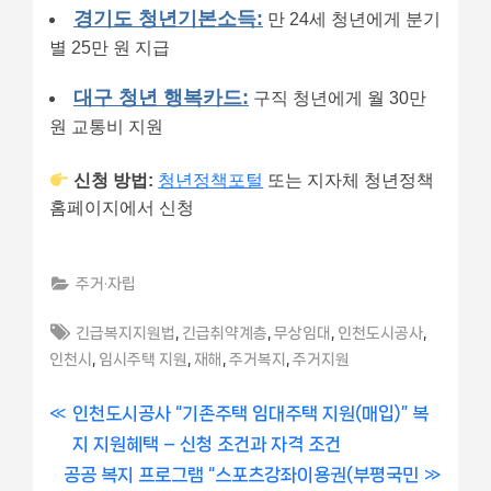
경기도 청년기본소득:
만 24세 청년에게 분기
별 25만 원 지급
대구 청년 행복카드:
구직 청년에게 월 30만
원 교통비 지원
신청 방법:
청년정책포털
또는 지자체 청년정책
홈페이지에서 신청
주거·자립
Tags:
,
,
,
,
긴급복지지원법
긴급취약계층
무상임대
인천도시공사
,
,
,
,
인천시
임시주택 지원
재해
주거복지
주거지원
글
P
인천도시공사 “기존주택 임대주택 지원(매입)” 복
r
지 지원혜택 – 신청 조건과 자격 조건
내
N
e
공공 복지 프로그램 “스포츠강좌이용권(부평국민