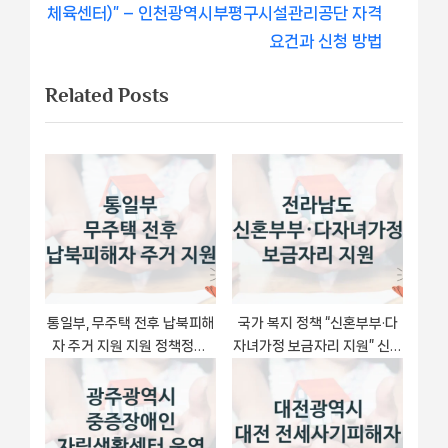
비
e
v
체육센터)” – 인천광역시부평구시설관리공단 자격
x
i
요건과 신청 방법
게
t
o
Related Posts
이
P
u
o
s
션
s
P
t
o
:
s
t
:
통일부, 무주택 전후 납북피해
국가 복지 정책 “신혼부부·다
자 주거 지원 지원 정책정리,
자녀가정 보금자리 지원” 신청
신청 자격조건과 구비서류
대상 및 자격 조건 – 전라남도