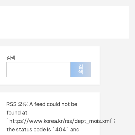
검색
검
색
RSS 오류:
A feed could not be
found at
`https://www.korea.kr/rss/dept_mois.xml`;
the status code is `404` and