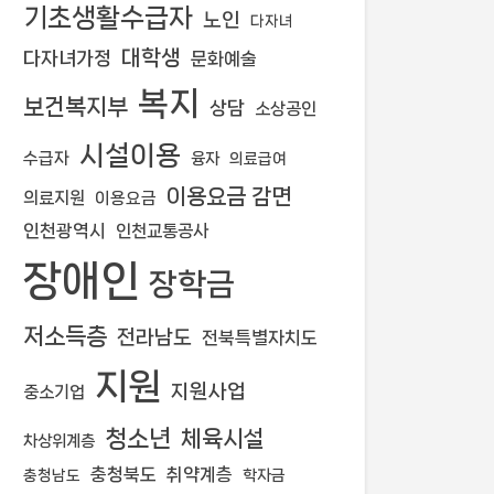
기초생활수급자
노인
다자녀
대학생
다자녀가정
문화예술
복지
보건복지부
상담
소상공인
시설이용
수급자
융자
의료급여
이용요금 감면
의료지원
이용요금
인천광역시
인천교통공사
장애인
장학금
저소득층
전라남도
전북특별자치도
지원
지원사업
중소기업
청소년
체육시설
차상위계층
충청북도
취약계층
학자금
충청남도