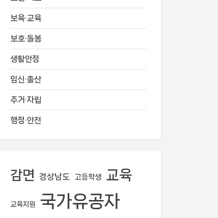
보육·교육
보호·돌봄
생활안정
임신·출산
주거·자립
행정·안전
교육
감면
경상남도
고등학생
국가유공자
교육지원