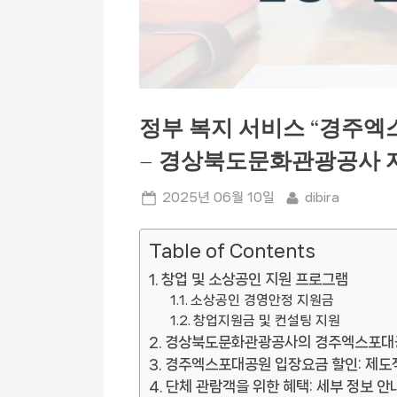
정부 복지 서비스 “경주엑
– 경상북도문화관광공사 
Posted
By
2025년 06월 10일
dibira
on
Table of Contents
창업 및 소상공인 지원 프로그램
소상공인 경영안정 지원금
창업지원금 및 컨설팅 지원
경상북도문화관광공사의 경주엑스포대공원
경주엑스포대공원 입장요금 할인: 제도
단체 관람객을 위한 혜택: 세부 정보 안