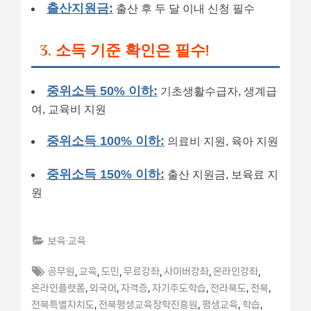
출산지원금:
출산 후 두 달 이내 신청 필수
3. 소득 기준 확인은 필수!
중위소득 50% 이하:
기초생활수급자, 생계급
여, 교육비 지원
중위소득 100% 이하:
의료비 지원, 육아 지원
중위소득 150% 이하:
출산 지원금, 보육료 지
원
보육·교육
Tags:
,
,
,
,
,
,
공무원
교육
도민
무료강좌
사이버강좌
온라인강좌
,
,
,
,
,
,
온라인플랫폼
외국어
자격증
자기주도학습
전라북도
전북
,
,
,
,
전북특별자치도
전북평생교육장학진흥원
평생교육
학습