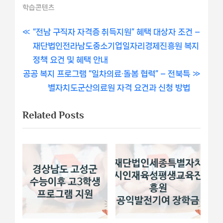
학습콘텐츠
글
P
“전남 구직자 자격증 취득지원” 혜택 대상자 조건 –
r
재단법인전라남도중소기업일자리경제진흥원 복지
내
e
정책 요건 및 혜택 안내
비
N
v
공공 복지 프로그램 “일차의료·돌봄 협력” – 전북특
e
i
별자치도군산의료원 자격 요건과 신청 방법
게
x
o
Related Posts
이
t
u
P
s
션
o
P
s
o
t
s
:
t
: