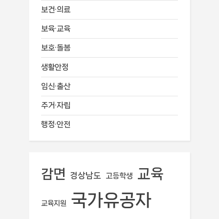
보건·의료
보육·교육
보호·돌봄
생활안정
임신·출산
주거·자립
행정·안전
교육
감면
경상남도
고등학생
국가유공자
교육지원