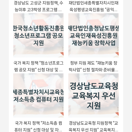
경상남도 고성군 지원정책, 수
재단법인세종특별자치시인재
능이후 고3학생 프로그램 지
육성평생교육진흥원 “공익발
원, 신청 방법과 구비 서류
전기여 장학금” 복지 지원 정
책 – 지원 대상 및 신청 방법
국가 복지 정책 “청소년프로그
정부 지원 제도 “재능키움 장
램 공모 지원” 신청 대상 및 자
학사업” 신청 절차와 준비물 –
격 조건 – 한국청소년활동진
재단법인충청남도평생교육인
흥원
재육성진흥원
국가 복지 정책 “저소득층 컴
경상남도교육청 지원정책 “교
퓨터 지원” 신청 대상 및 자격
육복지 우선 지원” 교육복지과