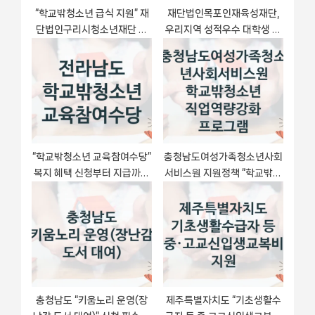
“학교밖청소년 급식 지원” 재
재단법인목포인재육성재단,
단법인구리시청소년재단 복
우리지역 성적우수 대학생 장
지지원 혜택 – 신청 조건과 자
학금 지원 정책, 신청 자격 조
격 조건
건과 구비 서류
“학교밖청소년 교육참여수당”
충청남도여성가족청소년사회
복지 혜택 신청부터 지급까지
서비스원 지원정책 “학교밖청
– 전라남도 지원 정책
소년 직업역량강화 프로그램”
서비스관리부서 -신청 방법
충청남도 “키움노리 운영(장
제주특별자치도 “기초생활수