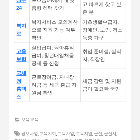
정부
보조금24에서 내 맞
고 빠르게 찾고 싶
24
춤형 혜택 찾기
은 분
복지서비스 모의계산
기초생활수급자,
복지
으로 지원 가능 여부
장애인, 노인, 저소
로
확인
득층 가구
실업급여, 육아휴직
고용
취업 준비생, 실직
급여, 청년내일채움
보험
자, 직장인
공제 등 신청
국세
근로장려금, 자녀장
청
세금 감면 및 지원
려금 등 세금 환급 지
홈택
금이 필요한 국민
원금 확인
스
보육·교육
Tags:
,
,
,
,
,
,
공모사업
교육기회
교육사업
교육지원
군산
군산시