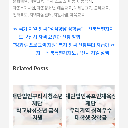
,
,
,
,
,
,
문화예술
미술교육
복지
스포츠
아동
아동복지
,
,
,
,
,
아동복지시설
아동청소년
예술교육
예체능교육
음악교육
,
,
,
전라북도
지역아동센터
지원사업
체육교육
글
P
국가 지원 혜택 “성적향상 장학금” – 전북특별자치
r
도 군산시 자격 요건과 신청 방법
내
N
e
“방과후 프로그램 지원” 복지 혜택 신청부터 지급까
비
e
v
지 – 전북특별자치도 군산시 지원 정책
x
i
게
Related Posts
t
o
이
P
u
o
s
션
s
P
t
o
:
s
t
: