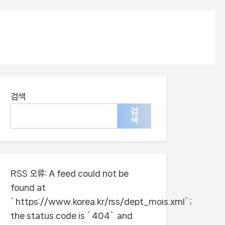
검색
검
색
RSS 오류:
A feed could not be
found at
`https://www.korea.kr/rss/dept_mois.xml`;
the status code is `404` and