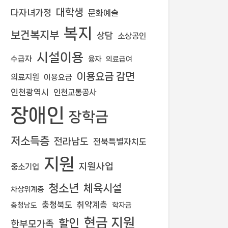
대학생
다자녀가정
문화예술
복지
보건복지부
상담
소상공인
시설이용
수급자
융자
의료급여
이용요금 감면
의료지원
이용요금
인천광역시
인천교통공사
장애인
장학금
저소득층
전라남도
전북특별자치도
지원
지원사업
중소기업
청소년
체육시설
차상위계층
충청북도
취약계층
학자금
충청남도
현금 지원
할인
한부모가족