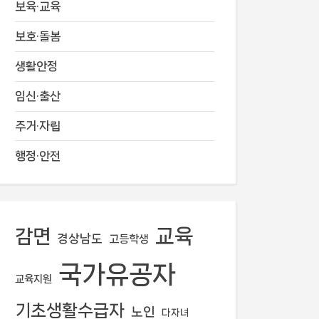
보육·교육
보호·돌봄
생활안정
임신·출산
주거·자립
행정·안전
교육
감면
경상남도
고등학생
국가유공자
교육지원
기초생활수급자
노인
다자녀