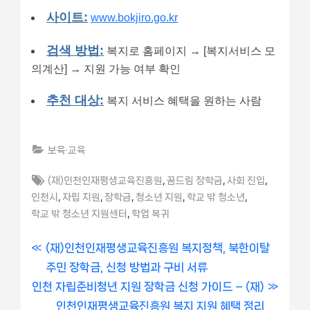
사이트:
www.bokjiro.go.kr
검색 방법:
복지로 홈페이지 → [복지서비스 모
의계산] → 지원 가능 여부 확인
추천 대상:
복지 서비스 혜택을 원하는 사람
보육·교육
Tags:
,
,
,
(재)인천인재평생교육진흥원
꿈드림 장학금
사회 진입
,
,
,
,
,
인천시
자립 지원
장학금
청소년 지원
학교 밖 청소년
,
학교 밖 청소년 지원센터
학업 복귀
글
P
(재)인천인재평생교육진흥원 복지정책, 북한이탈
r
주민 장학금, 신청 방법과 구비 서류
내
N
e
인천 자립준비청년 지원 장학금 신청 가이드 – (재)
비
e
v
인천인재평생교육진흥원 복지 지원 혜택 정리