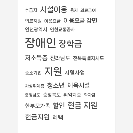
시설이용
수급자
융자
의료급여
이용요금 감면
의료지원
이용요금
인천광역시
인천교통공사
장애인
장학금
저소득층
전라남도
전북특별자치도
지원
지원사업
중소기업
청소년
체육시설
차상위계층
충청북도
취약계층
학자금
충청남도
현금 지원
할인
한부모가족
현금지원
혜택