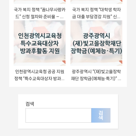
국가 복지 정책 “꿈나무사랑카
국가 복지 정책 “대학생 학자
드” 신청 절차와 준비물 – 대
금 대출 부담경감 지원” 신청
전광역시
대상 및 자격 조건 – 대구광역
시
인천광역시교육청 공공 지원
광주광역시 “(재)빛고을장학
정책 “특수교육대상자 방과후
재단 장학금(예체능·특기)” 복
활동 지원” – 접수 방법 및 지
지 지원혜택 – 신청 방법과 구
원 한도
비 서류
검색
검
색