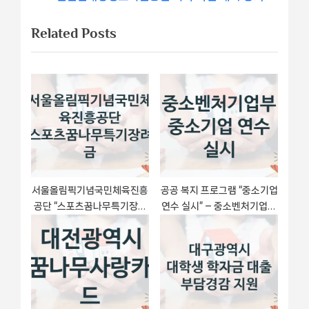
x
i
게
Related Posts
t
o
이
P
u
o
s
션
s
P
t
o
:
s
t
:
서울올림픽기념국민체육진흥
공공 복지 프로그램 “중소기업
공단 “스포츠꿈나무특기장려
연수 실시” – 중소벤처기업부
금” 복지 지원혜택 – 자격 조
신청 대상 및 제출 서류
건과 구비 서류