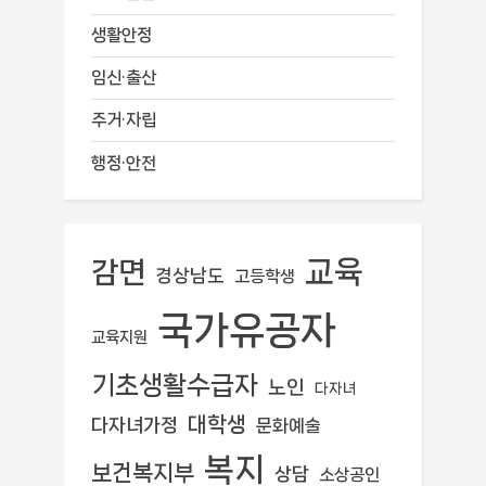
생활안정
임신·출산
주거·자립
행정·안전
교육
감면
경상남도
고등학생
국가유공자
교육지원
기초생활수급자
노인
다자녀
대학생
다자녀가정
문화예술
복지
보건복지부
상담
소상공인