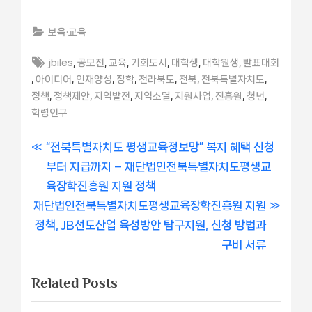
보육·교육
Tags:
,
,
,
,
,
,
jbiles
공모전
교육
기회도시
대학생
대학원생
발표대회
,
,
,
,
,
,
,
아이디어
인재양성
장학
전라북도
전북
전북특별자치도
,
,
,
,
,
,
,
정책
정책제안
지역발전
지역소멸
지원사업
진흥원
청년
학령인구
글
P
“전북특별자치도 평생교육정보망” 복지 혜택 신청
r
부터 지급까지 – 재단법인전북특별자치도평생교
내
e
육장학진흥원 지원 정책
비
N
v
재단법인전북특별자치도평생교육장학진흥원 지원
e
i
정책, JB선도산업 육성방안 탐구지원, 신청 방법과
게
x
o
구비 서류
이
t
u
Related Posts
P
s
션
o
P