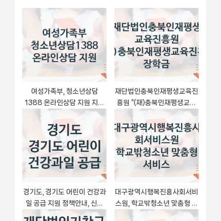
s
o
t
s
:
t
:
여성가족부, 청소년상담
재단법인충북인재평생교육진
1388 온라인상담 지원 지원
흥원 “(재)충북인재평생교육
정책, 신청 구비서류와 일정
진흥원 장학금” 복지 지원혜택
– 자격 조건과 구비 서류
경기도, 경기도 어린이 건강과
대구광역시행복진흥사회서비
일 공급 지원 정책안내, 신청
스원, 학교밖청소년 맞춤형 서
자격 조건과 구비 서류
비스 지원 정책안내, 신청 방법