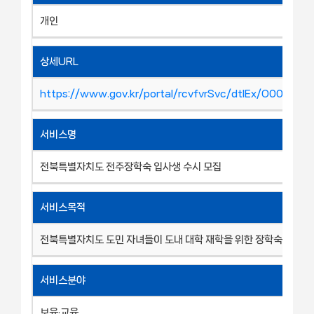
개인
상세URL
https://www.gov.kr/portal/rcvfvrSvc/dtlEx/O001010
서비스명
전북특별자치도 전주장학숙 입사생 수시 모집
서비스목적
전북특별자치도 도민 자녀들이 도내 대학 재학을 위한 장학숙 제공
서비스분야
보육·교육