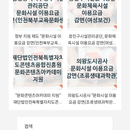
정부 지원 제도 “문화시설 이
광진구시설관리공단, 문화체
용요금 감면(인천북부교육문
육시설 이용요금 감면(여성보
화센터)” 신청 절차와 준비물
건) 지원 정책정리, 신청 구비
– 인천광역시부평구시설관리
서류와 일정
공단
“문화콘텐츠아카데미 지원”
의왕도시공사 “문화시설 이용
재단법인전북특별자치도콘텐
요금 감면(조류생태과학관)”
츠융합진흥원 지원 혜택 – 신
복지 지원 정책 – 신청 절차 및
청 방법과 구비 서류
필요 서류
검색