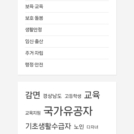
보육·교육
보호·돌봄
생활안정
임신·출산
주거·자립
행정·안전
교육
감면
경상남도
고등학생
국가유공자
교육지원
기초생활수급자
노인
다자녀