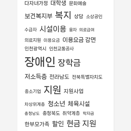
대학생
다자녀가정
문화예술
복지
보건복지부
상담
소상공인
시설이용
수급자
융자
의료급여
이용요금 감면
의료지원
이용요금
인천광역시
인천교통공사
장애인
장학금
저소득층
전라남도
전북특별자치도
지원
지원사업
중소기업
청소년
체육시설
차상위계층
충청북도
취약계층
학자금
충청남도
현금 지원
할인
한부모가족