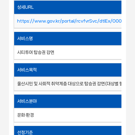
상세URL
https://www.gov.kr/portal/rcvfvrSvc/dtlEx/O00089
서비스명
시티투어 탑승권 감면
서비스목적
울산시민 및 사회적 취약계층 대상으로 탑승권 감면(대상별 할인율 상
서비스분야
문화·환경
선정기준