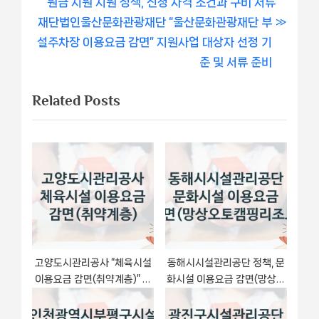
r
원금 지원 지원 정책, 신청 자격 조건과 구비 서류
내
N
e
재단법인울산문화관광재단 “울산문화관광재단 부
비
e
v
설주차장 이용요금 감면” 지원사업 대상자 선정 기
x
i
준 및 서류 준비
게
t
o
Related Posts
이
P
u
o
s
션
s
P
t
o
:
s
t
:
고양도시관리공사 “체육시설
동해시시설관리공단 정책, 문
이용요금 감면(취약계층)” 지
화시설 이용요금 감면(망상오
원사업 대상자 선정 기준 및 서
토캠핑리조트), 신청 방법과
류 준비
구비 서류