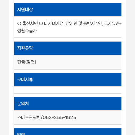
지원대상
○ 울산시민 ○ 다자녀가정, 장애인 및 동반자 1인, 국가유공자, 경로
생활수급자
지원유형
현금(감면)
구비서류
문의처
스마트관광팀/052-255-1825
법령