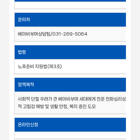
문의처
베이비부머상담팀/031-269-5064
법령
노후준비 지원법(제3조)
정책목적
사회적 단절 우려가 큰 베이비부머 세대에게 전문 전화심리상담을 통
적 고립감 예방 및 생활 안정, 복지 증진 도모
온라인신청