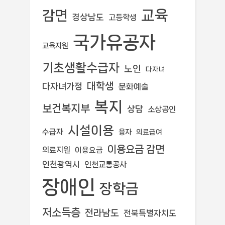
교육
감면
경상남도
고등학생
국가유공자
교육지원
기초생활수급자
노인
다자녀
대학생
다자녀가정
문화예술
복지
보건복지부
상담
소상공인
시설이용
수급자
융자
의료급여
이용요금 감면
의료지원
이용요금
인천광역시
인천교통공사
장애인
장학금
저소득층
전라남도
전북특별자치도