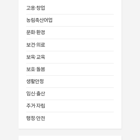
고용·창업
농림축산어업
문화·환경
보건·의료
보육·교육
보호·돌봄
생활안정
임신·출산
주거·자립
행정·안전