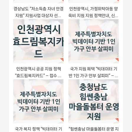
경상남도 “저소득층 자녀 안경
인천광역시, 가정위탁아동 양
지원” 지원사업 대상자 선정
육비 지원 지원 정책안내, 신청
기준 및 서류 준비
자격 조건과 구비 서류
인천광역시 공공 지원 정책
국가 지원 혜택 “빅데이터 기
“효드림복지카드” – 접수 방
반 1인 가구 안부 살피미” – 제
법 및 지원 한도
주특별자치도 자격 요건과 신
청 방법
국가 복지 정책 “빅데이터 기
“힘쎈충남 마을돌봄터 운영 지