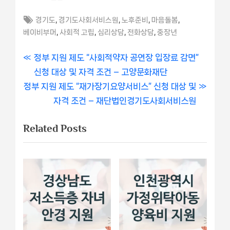
Tags:
,
,
,
,
경기도
경기도사회서비스원
노후준비
마음돌봄
,
,
,
,
베이비부머
사회적 고립
심리상담
전화상담
중장년
글
P
정부 지원 제도 “사회적약자 공연장 입장료 감면”
r
신청 대상 및 자격 조건 – 고양문화재단
내
N
e
정부 지원 제도 “재가장기요양서비스” 신청 대상 및
비
e
v
자격 조건 – 재단법인경기도사회서비스원
x
i
게
Related Posts
t
o
이
P
u
o
s
션
s
P
t
o
:
s
t
: