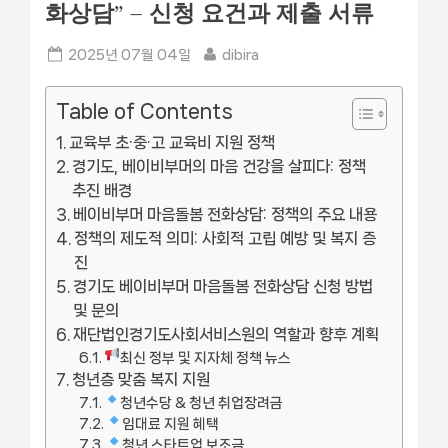
화상담” – 신청 요건과 제출 서류
Posted
By
2025년 07월 04일
dibira
on
Table of Contents
교육부 초·중·고 교육비 지원 정책
경기도, 베이비부머의 마음 건강을 살피다: 정책
추진 배경
베이비부머 마음돌봄 전화상담: 정책의 주요 내용
정책의 제도적 의미: 사회적 고립 예방 및 복지 증
진
경기도 베이비부머 마음돌봄 전화상담 신청 방법
및 문의
재단법인경기도사회서비스원의 역할과 향후 계획
최신 정부 및 지자체 정책 뉴스
청년층 맞춤 복지 지원
청년수당 & 청년 취업장려금
임대료 지원 혜택
청년 스타트업 보조금