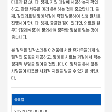
다음과 같습니다. 첫째, 지원 대상에 해당하는지 확인
하고, 관련 서류를 미리 준비하는 것이 중요합니다. 둘
째, 강진의료원 장례식장에 직접 방문하여 신청 절차를
진행해야 합니다. 셋째, 궁금한 점이 있다면, 의료원 원
무과(장례식장)에 문의하여 정확한 정보를 얻는 것이
좋습니다.
본 정책은 갑작스러운 어려움에 처한 유가족들에게 실
질적인 도움을 제공하고, 장례를 치르는 과정에서 겪는
경제적 부담을 덜어줄 것입니다. 이 정책을 통해 많은
사람들이 따뜻한 사회적 지원을 받을 수 있기를 바랍니
다.
등록일
20220715000000