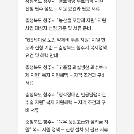
충청북도 청주시 “경로식당 무료급식 지원”
신청 필수 정보 – 지원 요건과 필요 서류
충청북도 청주시 “농산물 포장재 지원” 지원
사업 대상자 선정 기준 및 서류 준비
“65세이상 노인 약제비 쿠폰 지원” 지원 한
도와 신청 기준 – 충청북도 청주시 복지정책
요건 및 혜택 안내
충청북도 청주시 “고품질 과실생산 과수보호
제 지원” 복지 지원혜택 – 자격 조건과 구비
서류
충청북도 청주시 “청각장애인 인공달팽이관
수술 지원” 복지 지원혜택 – 자격 조건과 구
비 서류
충청북도 청주시 “육우 품질고급화 장려금 지
원” 복지 지원 정책 – 신청 절차 및 필요 서류