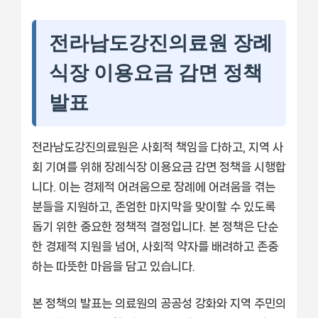
전라남도강진의료원 장례
식장 이용요금 감면 정책
발표
전라남도강진의료원은 사회적 책임을 다하고, 지역 사
회 기여를 위해 장례식장 이용요금 감면 정책을 시행합
니다. 이는 경제적 어려움으로 장례에 어려움을 겪는
분들을 지원하고, 존엄한 마지막을 맞이할 수 있도록
돕기 위한 중요한 정책적 결정입니다. 본 정책은 단순
한 경제적 지원을 넘어, 사회적 약자를 배려하고 존중
하는 따뜻한 마음을 담고 있습니다.
본 정책의 발표는 의료원의 공공성 강화와 지역 주민의