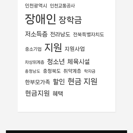
인천광역시
인천교통공사
장애인
장학금
저소득층
전라남도
전북특별자치도
지원
지원사업
중소기업
청소년
체육시설
차상위계층
충청북도
취약계층
학자금
충청남도
현금 지원
할인
한부모가족
현금지원
혜택