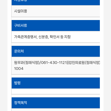
시설이용
구비서류
가족관계증명서, 신분증, 확인서 등 지참
문의처
원무과(장례식장)/061-430-1121||강진의료원(장례식장)/061-
1004
법령
정책목적