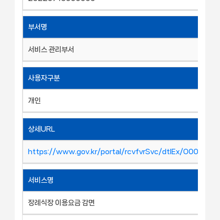
부서명
서비스 관리부서
사용자구분
개인
상세URL
https://www.gov.kr/portal/rcvfvrSvc/dtlEx/O00092
서비스명
장례식장 이용요금 감면