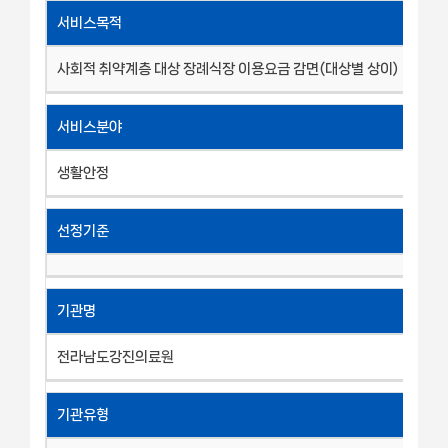
서비스목적
사회적 취약계층 대상 장례식장 이용요금 감면(대상별 상이)
서비스분야
생활안정
선정기준
기관명
전라남도강진의료원
기관유형