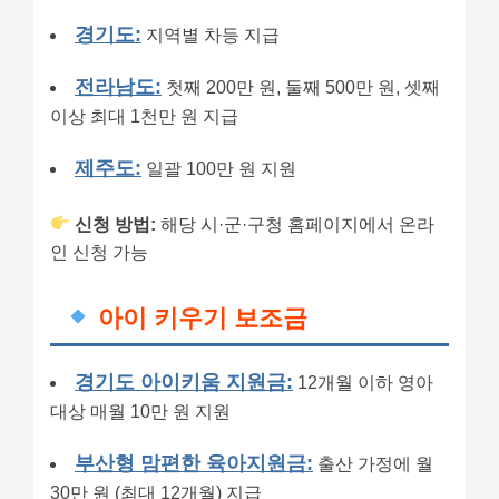
경기도:
지역별 차등 지급
전라남도:
첫째 200만 원, 둘째 500만 원, 셋째
이상 최대 1천만 원 지급
제주도:
일괄 100만 원 지원
신청 방법:
해당 시·군·구청 홈페이지에서 온라
인 신청 가능
아이 키우기 보조금
경기도 아이키움 지원금:
12개월 이하 영아
대상 매월 10만 원 지원
부산형 맘편한 육아지원금:
출산 가정에 월
30만 원 (최대 12개월) 지급