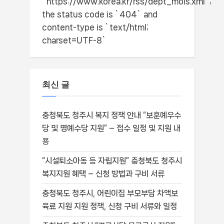
`https://www.korea.kr/rss/dept_mois.xml`;
the status code is `404` and
content-type is `text/html;
charset=UTF-8`
최신 글
충청북도 청주시 복지 정책 안내 “보훈예우수
당 및 명예수당 지원” – 접수 일정 및 지원 내
용
“시설퇴소아동 등 자립지원” 충청북도 청주시
복지지원 혜택 – 신청 방법과 구비 서류
충청북도 청주시, 어린이집 부모부담 차액보
육료 지원 지원 정책, 신청 구비 서류와 일정