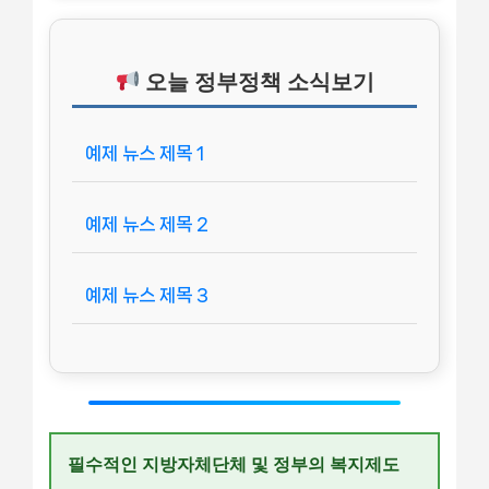
오늘 정부정책 소식보기
예제 뉴스 제목 1
예제 뉴스 제목 2
예제 뉴스 제목 3
필수적인 지방자체단체 및 정부의 복지제도