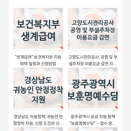
이
o
s
션
s
P
t
o
:
s
t
:
“생계급여” 보건복지부 지원
고양도시관리공사, 공영 및 부
혜택 일정과 신청방법
설주차장 이용요금 감면 지원
정책, 신청 자격 조건과 구비
서류
경상남도 지원정책, 귀농인 안
광주광역시 공공 지원 정책
정정착 지원, 신청 조건과 신청
“보훈명예수당” – 접수 방법
방법
및 지원 한도