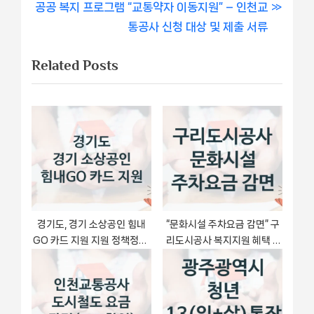
내
N
e
공공 복지 프로그램 “교통약자 이동지원” – 인천교
비
e
v
통공사 신청 대상 및 제출 서류
x
i
게
Related Posts
t
o
이
P
u
o
s
션
s
P
t
o
:
s
t
:
경기도, 경기 소상공인 힘내
“문화시설 주차요금 감면” 구
GO 카드 지원 지원 정책정리,
리도시공사 복지지원 혜택 –
신청 구비 서류와 일정
일정과 신청 방법