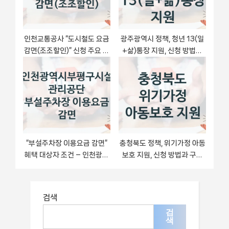
인천교통공사 “도시철도 요금
광주광역시 정책, 청년 13(일
감면(조조할인)” 신청 주요 정
+삶)통장 지원, 신청 방법과
보 – 접수 마감일과 신청 절차
구비 서류
“부설주차장 이용요금 감면”
충청북도 정책, 위기가정 아동
혜택 대상자 조건 – 인천광역
보호 지원, 신청 방법과 구비
시부평구시설관리공단 복지
서류
정책 요건 및 혜택
검색
검
색