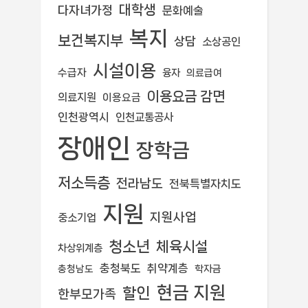
대학생
다자녀가정
문화예술
복지
보건복지부
상담
소상공인
시설이용
수급자
융자
의료급여
이용요금 감면
의료지원
이용요금
인천광역시
인천교통공사
장애인
장학금
저소득층
전라남도
전북특별자치도
지원
지원사업
중소기업
청소년
체육시설
차상위계층
충청북도
취약계층
학자금
충청남도
현금 지원
할인
한부모가족