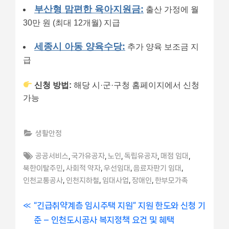
부산형 맘편한 육아지원금:
출산 가정에 월
30만 원 (최대 12개월) 지급
세종시 아동 양육수당:
추가 양육 보조금 지
급
신청 방법:
해당 시·군·구청 홈페이지에서 신청
가능
생활안정
Tags:
,
,
,
,
,
공공서비스
국가유공자
노인
독립유공자
매점 임대
,
,
,
,
북한이탈주민
사회적 약자
우선임대
음료자판기 임대
,
,
,
,
인천교통공사
인천지하철
임대사업
장애인
한부모가족
글
P
“긴급취약계층 임시주택 지원” 지원 한도와 신청 기
r
준 – 인천도시공사 복지정책 요건 및 혜택