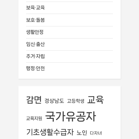
보육·교육
보호·돌봄
생활안정
임신·출산
주거·자립
행정·안전
교육
감면
경상남도
고등학생
국가유공자
교육지원
기초생활수급자
노인
다자녀