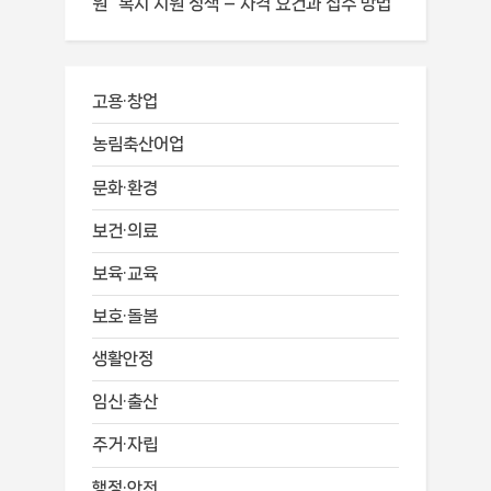
원” 복지 지원 정책 – 자격 요건과 접수 방법
고용·창업
농림축산어업
문화·환경
보건·의료
보육·교육
보호·돌봄
생활안정
임신·출산
주거·자립
행정·안전