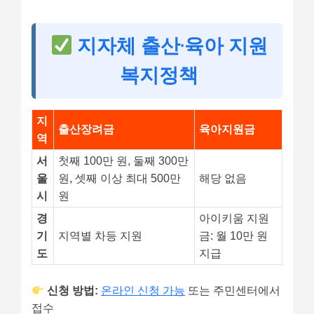
지자체 출산·육아 지원
복지정책
지
출산장려금
육아지원금
역
서
첫째 100만 원, 둘째 300만
울
원, 셋째 이상 최대 500만
해당 없음
시
원
경
아이키움 지원
기
지역별 차등 지원
금: 월 10만 원
도
지급
신청 방법:
온라인 신청 가능
또는 주민센터에서
접수