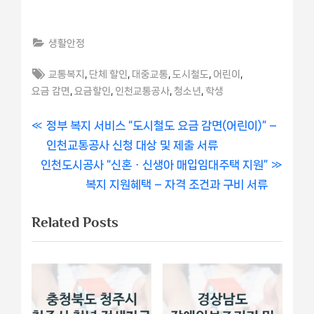
생활안정
Tags:
,
,
,
,
,
교통복지
단체 할인
대중교통
도시철도
어린이
,
,
,
,
요금 감면
요금할인
인천교통공사
청소년
학생
글
P
정부 복지 서비스 “도시철도 요금 감면(어린이)” –
r
인천교통공사 신청 대상 및 제출 서류
내
N
e
인천도시공사 “신혼ㆍ신생아 매입임대주택 지원”
비
e
v
복지 지원혜택 – 자격 조건과 구비 서류
x
i
게
Related Posts
t
o
이
P
u
o
s
션
s
P
t
o