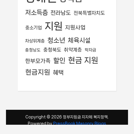
저소득층
전라남도
전북특별자치도
지원
지원사업
중소기업
청소년
체육시설
차상위계층
충청북도
취약계층
학자금
충청남도
현금 지원
할인
한부모가족
현금지원
혜택
Copyright © 2026 정부지원금 지자체 복지정책.
Powered by
PressBook Masonry Blogs