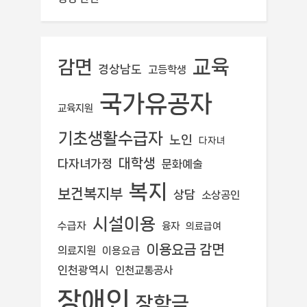
교육
감면
경상남도
고등학생
국가유공자
교육지원
기초생활수급자
노인
다자녀
대학생
다자녀가정
문화예술
복지
보건복지부
상담
소상공인
시설이용
수급자
융자
의료급여
이용요금 감면
의료지원
이용요금
인천광역시
인천교통공사
장애인
장학금