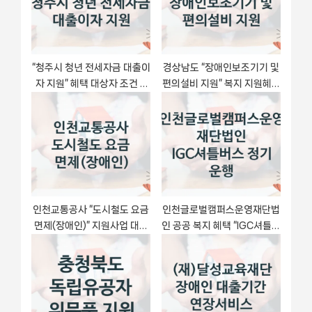
:
s
t
:
“청주시 청년 전세자금 대출이
경상남도 “장애인보조기기 및
자 지원” 혜택 대상자 조건 –
편의설비 지원” 복지 지원혜택
충청북도 청주시 복지정책 요
– 신청 방법과 구비 서류
건 및 혜택 안내
인천교통공사 “도시철도 요금
인천글로벌캠퍼스운영재단법
면제(장애인)” 지원사업 대상
인 공공 복지 혜택 “IGC셔틀버
자 선정 기준 및 서류 준비
스 정기 운행” – 접수 일정 및
지원 내용