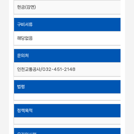
현금(감면)
구비서류
해당없음
문의처
인천교통공사/032-451-2148
법령
정책목적