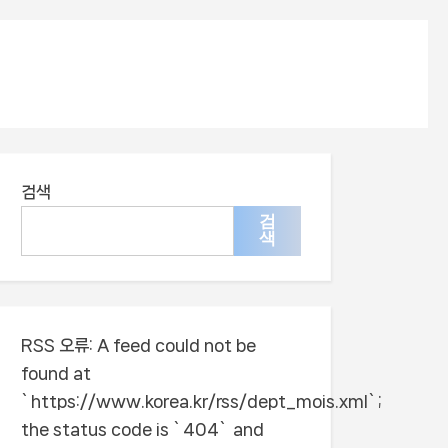
검색
검
색
RSS 오류:
A feed could not be
found at
`https://www.korea.kr/rss/dept_mois.xml`;
the status code is `404` and