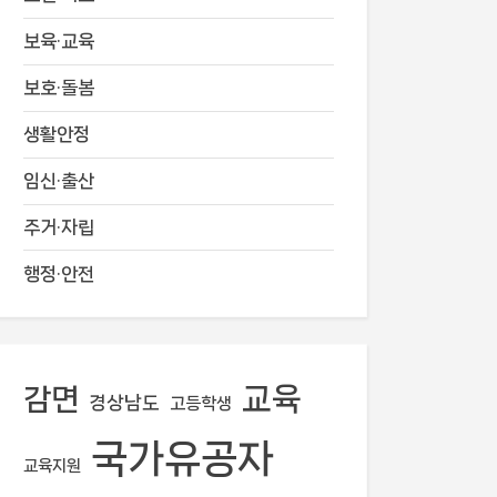
보육·교육
보호·돌봄
생활안정
임신·출산
주거·자립
행정·안전
교육
감면
경상남도
고등학생
국가유공자
교육지원