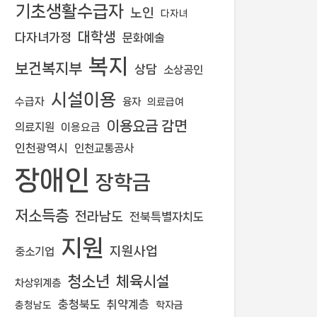
기초생활수급자
노인
다자녀
대학생
다자녀가정
문화예술
복지
보건복지부
상담
소상공인
시설이용
수급자
융자
의료급여
이용요금 감면
의료지원
이용요금
인천광역시
인천교통공사
장애인
장학금
저소득층
전라남도
전북특별자치도
지원
지원사업
중소기업
청소년
체육시설
차상위계층
충청북도
취약계층
학자금
충청남도