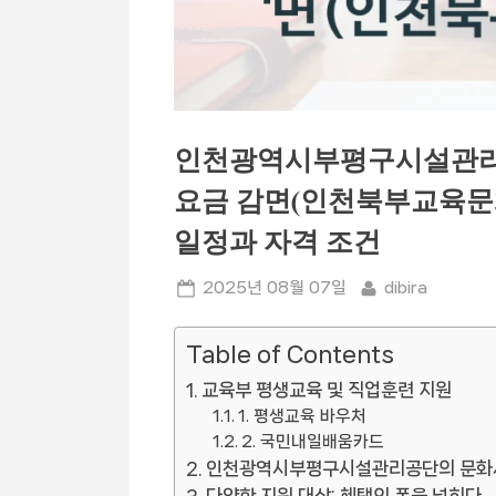
인천광역시부평구시설관리
요금 감면(인천북부교육문화
일정과 자격 조건
Posted
By
2025년 08월 07일
dibira
on
Table of Contents
교육부 평생교육 및 직업훈련 지원
1. 평생교육 바우처
2. 국민내일배움카드
인천광역시부평구시설관리공단의 문화시설
다양한 지원 대상: 혜택의 폭을 넓히다