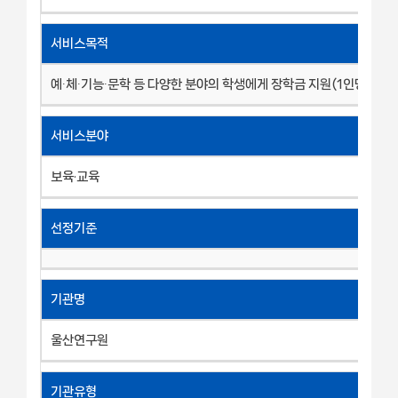
서비스목적
예∙체∙기능∙문학 등 다양한 분야의 학생에게 장학금 지원(1인당 1백만
서비스분야
보육·교육
선정기준
기관명
울산연구원
기관유형