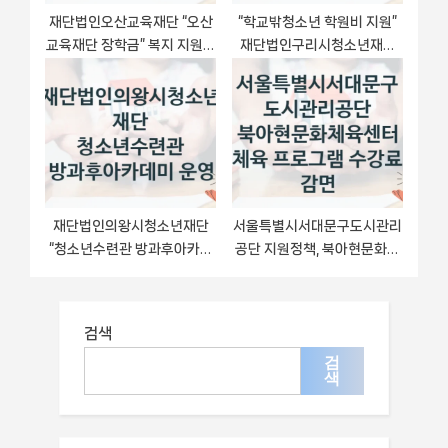
재단법인오산교육재단 “오산
“학교밖청소년 학원비 지원”
교육재단 장학금” 복지 지원혜
재단법인구리시청소년재단
택 – 신청 방법과 구비 서류
지원 혜택 – 자격 조건과 구비
서류
재단법인의왕시청소년재단
서울특별시서대문구도시관리
“청소년수련관 방과후아카데
공단 지원정책, 북아현문화체
미 운영” 지원사업 자격 조건
육센터 체육 프로그램 수강료
과 신청 일정
감면, 자격 조건과 일정
검색
검
색