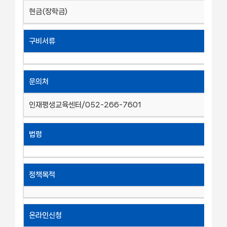
현금(장학금)
구비서류
문의처
인재평생교육센터/052-266-7601
법령
정책목적
온라인신청