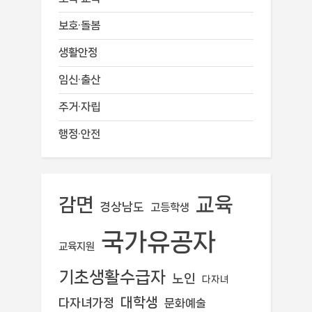
보호·돌봄
생활안정
임신·출산
주거·자립
행정·안전
교육
감면
경상남도
고등학생
국가유공자
교육지원
기초생활수급자
노인
다자녀
대학생
다자녀가정
문화예술