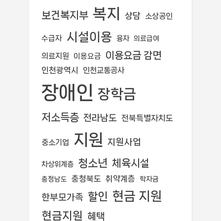
복지
보건복지부
상담
소상공인
시설이용
수급자
융자
의료급여
이용요금 감면
의료지원
이용요금
인천광역시
인천교통공사
장애인
장학금
저소득층
전라남도
전북특별자치도
지원
지원사업
중소기업
청소년
체육시설
차상위계층
충청북도
취약계층
학자금
충청남도
현금 지원
할인
한부모가족
현금지원
혜택