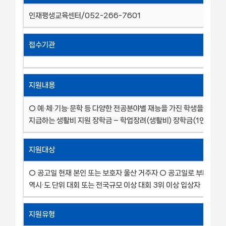
인재평생교육센터/052-266-7601
접수기관
지원내용
○ 예∙체∙기능∙문학 등 다양한 전공분야별 재능을 가진 학생을 장려하
지급하는 생활비 지원 장학금 – 학업장려(생활비) 장학금(1인당 1백
지원대상
○ 공고일 현재 본인 또는 보호자 울산 거주자 ○ 공고일로 부터 2년 
역시∙도 단위 대회 또는 전국규모 이상 대회 3위 이상 입상자
지원유형