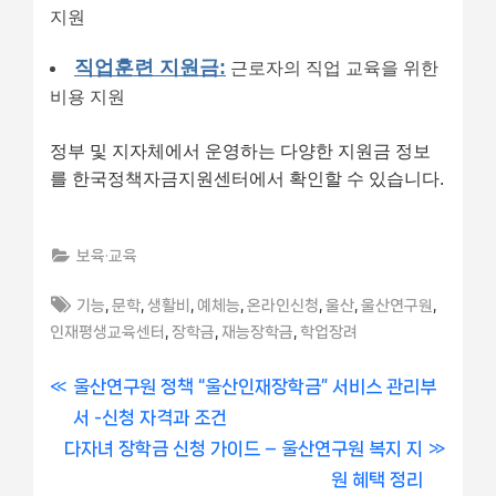
지원
직업훈련 지원금:
근로자의 직업 교육을 위한
비용 지원
정부 및 지자체에서 운영하는 다양한 지원금 정보
를 한국정책자금지원센터에서 확인할 수 있습니다.
보육·교육
Tags:
,
,
,
,
,
,
,
기능
문학
생활비
예체능
온라인신청
울산
울산연구원
,
,
,
인재평생교육센터
장학금
재능장학금
학업장려
글
P
울산연구원 정책 “울산인재장학금” 서비스 관리부
r
서 -신청 자격과 조건
내
N
e
다자녀 장학금 신청 가이드 – 울산연구원 복지 지
비
e
v
원 혜택 정리