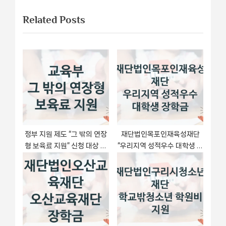
x
i
게
Related Posts
t
o
이
P
u
o
s
션
s
P
t
o
:
s
t
:
정부 지원 제도 “그 밖의 연장
재단법인목포인재육성재단
형 보육료 지원” 신청 대상 및
“우리지역 성적우수 대학생 장
자격 조건 – 교육부
학금” 복지 지원혜택 – 신청
방법과 구비 서류