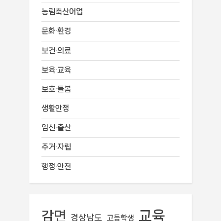
농림축산어업
문화·환경
보건·의료
보육·교육
보호·돌봄
생활안정
임신·출산
주거·자립
행정·안전
교육
감면
경상남도
고등학생