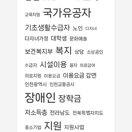
국가유공자
교육지원
기초생활수급자
노인
다자녀
대학생
다자녀가정
문화예술
복지
보건복지부
상담
소상공인
시설이용
수급자
융자
의료급여
이용요금 감면
의료지원
이용요금
인천광역시
인천교통공사
장애인
장학금
저소득층
전라남도
전북특별자치도
지원
지원사업
중소기업