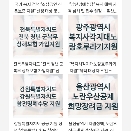
국가 복지 정책 “소상공인 신
“참전명예수당” 복지 혜택 자
용보증 지원” 신청 대상 및 자
격 심사 및 접수 일정 – 울산광
격 조건 – 서울신용보증재단
역시 지원 정책
전북특별자치도 “전북 청년 군
“복지사각지대노랑호루라기
복무 상해보험 가입지원” 신청
지원” 혜택 대상자 조건 – 광
필수 정보 – 접수 마감일과 신
주광역시 복지정책 요건 및 혜
청 절차
택 안내
강원특별자치도 공공 지원 정
울산광역시 지원정책, 노란우
책 “강원특별자치도 참전명예
산공제 희망장려금 지원, 신청