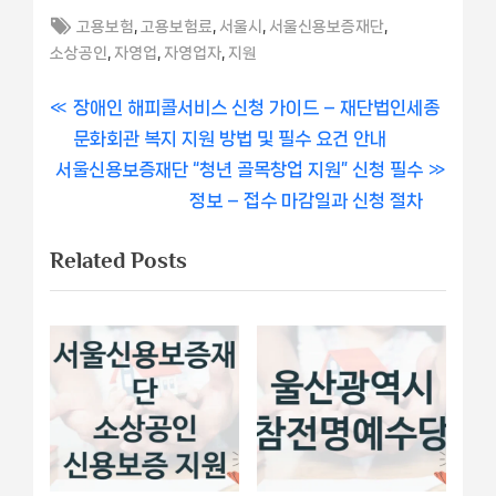
Tags:
,
,
,
,
고용보험
고용보험료
서울시
서울신용보증재단
,
,
,
소상공인
자영업
자영업자
지원
글
P
장애인 해피콜서비스 신청 가이드 – 재단법인세종
r
문화회관 복지 지원 방법 및 필수 요건 안내
내
N
e
서울신용보증재단 “청년 골목창업 지원” 신청 필수
비
e
v
정보 – 접수 마감일과 신청 절차
x
i
게
Related Posts
t
o
이
P
u
o
s
션
s
P
t
o
:
s
t
: