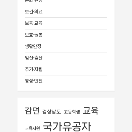
문화·환경
보건·의료
보육·교육
보호·돌봄
생활안정
임신·출산
주거·자립
행정·안전
교육
감면
경상남도
고등학생
국가유공자
교육지원