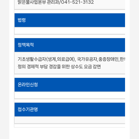
맑은물사업본부 관리과/041-521-3132
법령
정책목적
기초생활수급자(생계,의료급여), 국가유공자,중증장애인,한부모,다
정의 경제적 부담 경감을 위한 상수도 요금 감면
온라인신청
접수기관명