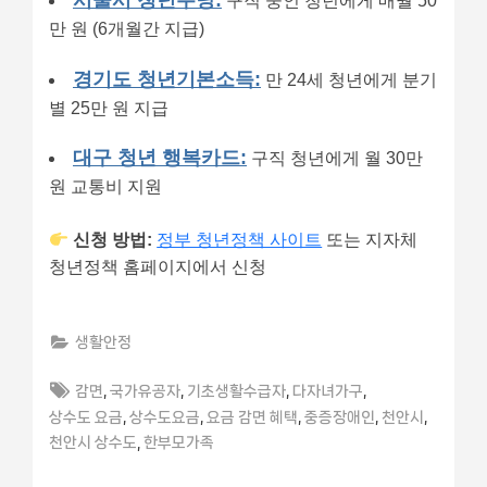
구직 중인 청년에게 매월 50
만 원 (6개월간 지급)
경기도 청년기본소득:
만 24세 청년에게 분기
별 25만 원 지급
대구 청년 행복카드:
구직 청년에게 월 30만
원 교통비 지원
신청 방법:
정부 청년정책 사이트
또는 지자체
청년정책 홈페이지에서 신청
생활안정
Tags:
,
,
,
,
감면
국가유공자
기초생활수급자
다자녀가구
,
,
,
,
,
상수도 요금
상수도요금
요금 감면 혜택
중증장애인
천안시
,
천안시 상수도
한부모가족