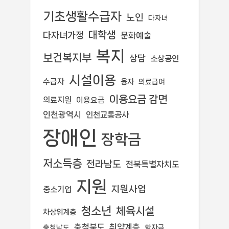
기초생활수급자
노인
다자녀
대학생
다자녀가정
문화예술
복지
보건복지부
상담
소상공인
시설이용
수급자
융자
의료급여
이용요금 감면
의료지원
이용요금
인천광역시
인천교통공사
장애인
장학금
저소득층
전라남도
전북특별자치도
지원
지원사업
중소기업
청소년
체육시설
차상위계층
충청북도
취약계층
학자금
충청남도