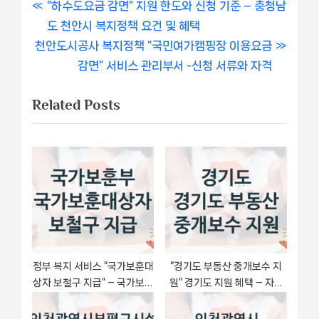
글
P
“하수도요금 감면” 지원 한도와 신청 기준 – 충청남
r
도 천안시 복지정책 요건 및 혜택
내
N
e
천안도시공사 복지정책 “국민여가캠핑장 이용요금
비
e
v
감면” 서비스 관리부서 -신청 서류와 자격
x
i
게
Related Posts
t
o
이
P
u
o
s
션
s
P
t
o
:
s
t
:
정부 복지 서비스 “국가보훈대
“경기도 부동산 중개보수 지
상자 보철구 지급” – 국가보훈
원” 경기도 지원 혜택 – 자격
부 자격 요건과 신청 방법
조건과 구비 서류