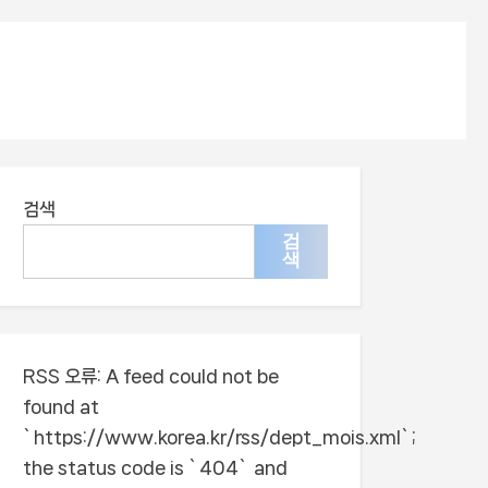
검색
검
색
RSS 오류:
A feed could not be
found at
`https://www.korea.kr/rss/dept_mois.xml`;
the status code is `404` and