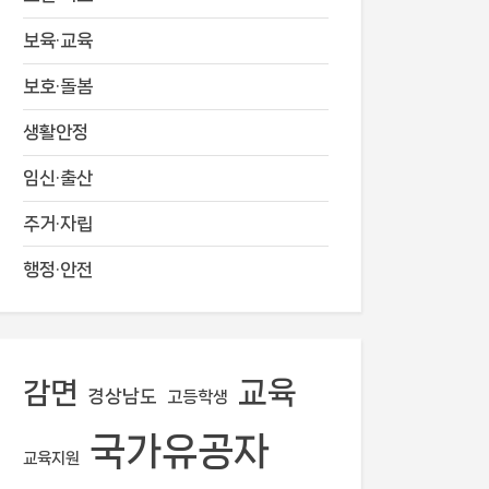
보육·교육
보호·돌봄
생활안정
임신·출산
주거·자립
행정·안전
교육
감면
경상남도
고등학생
국가유공자
교육지원