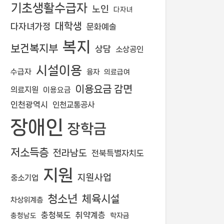
기초생활수급자
노인
다자녀
대학생
다자녀가정
문화예술
복지
보건복지부
상담
소상공인
시설이용
수급자
융자
의료급여
이용요금 감면
의료지원
이용요금
인천광역시
인천교통공사
장애인
장학금
저소득층
전라남도
전북특별자치도
지원
지원사업
중소기업
청소년
체육시설
차상위계층
충청북도
취약계층
학자금
충청남도