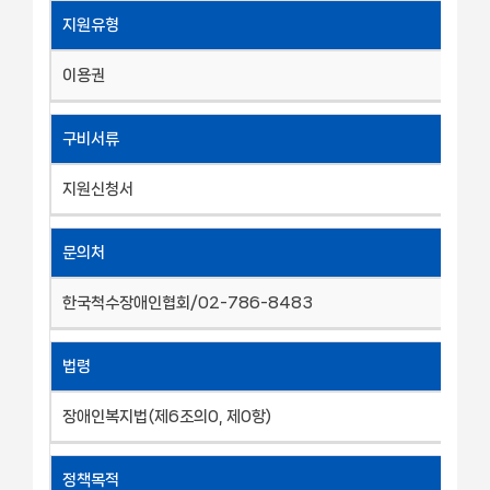
지원유형
이용권
구비서류
지원신청서
문의처
한국척수장애인협회/02-786-8483
법령
장애인복지법(제6조의0, 제0항)
정책목적