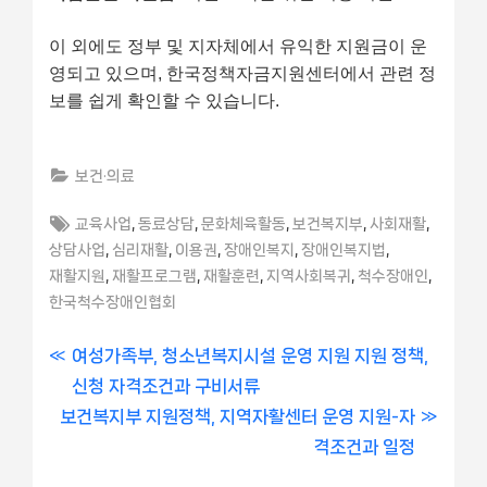
이 외에도 정부 및 지자체에서 유익한 지원금이 운
영되고 있으며, 한국정책자금지원센터에서 관련 정
보를 쉽게 확인할 수 있습니다.
보건·의료
Tags:
,
,
,
,
,
교육사업
동료상담
문화체육활동
보건복지부
사회재활
,
,
,
,
,
상담사업
심리재활
이용권
장애인복지
장애인복지법
,
,
,
,
,
재활지원
재활프로그램
재활훈련
지역사회복귀
척수장애인
한국척수장애인협회
글
P
여성가족부, 청소년복지시설 운영 지원 지원 정책,
r
신청 자격조건과 구비서류
내
N
e
보건복지부 지원정책, 지역자활센터 운영 지원-자
비
e
v
격조건과 일정
x
i