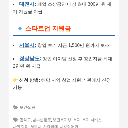
대전시:
폐업 소상공인 대상 최대 300만 원 재
기 지원금 지급
스타트업 지원금
서울시:
창업 초기 자금 1,500만 원까지 보조
경상남도:
창업 아이템 선정 후 창업자금 최대
2천만 원 지급
신청 방법:
해당 지역 창업 지원 기관에서 신청
가능
보건·의료
Tags:
,
,
,
,
,
관악구
남부순환로
보건복지부
복지
복지 서비스
,
,
,
,
사회 참여
서울시
시각장애
시각장애인