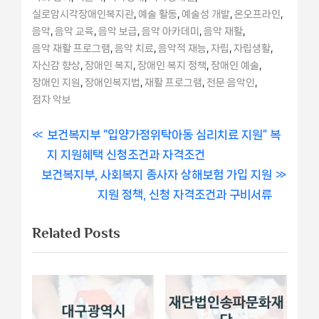
,
,
,
,
실로암시각장애인복지관
예술 활동
예술성 개발
온오프라인
,
,
,
,
,
음악
음악 교육
음악 보급
음악 아카데미
음악 재활
,
,
,
,
,
음악 재활 프로그램
음악 치료
음악적 재능
자립
자립생활
,
,
,
,
자신감 향상
장애인 복지
장애인 복지 정책
장애인 예술
,
,
,
,
장애인 지원
장애인복지법
재활 프로그램
전문 음악인
점자 악보
글
P
보건복지부 “입양가정위탁아동 심리치료 지원” 복
r
지 지원혜택 신청조건과 자격조건
내
N
e
보건복지부, 사회복지 종사자 상해보험 가입 지원
비
e
v
지원 정책, 신청 자격조건과 구비서류
x
i
게
Related Posts
t
o
이
P
u
o
s
션
s
P
t
o