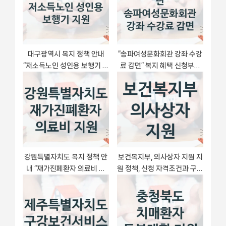
:
s
t
:
대구광역시 복지 정책 안내
“송파여성문화회관 강좌 수강
“저소득노인 성인용 보행기 지
료 감면” 복지 혜택 신청부터
원” – 신청 요건과 제출 서류
지급까지 – 재단법인송파문
화재단 지원 정책
강원특별자치도 복지 정책 안
보건복지부, 의사상자 지원 지
내 “재가진폐환자 의료비 지
원 정책, 신청 자격조건과 구비
원” – 신청 요건과 제출 서류
서류