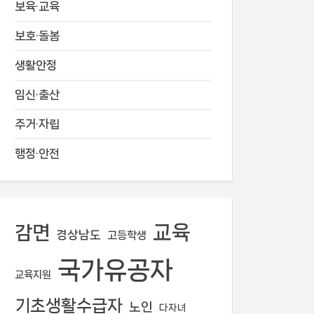
보육·교육
보호·돌봄
생활안정
임신·출산
주거·자립
행정·안전
교육
감면
경상남도
고등학생
국가유공자
교육지원
기초생활수급자
노인
다자녀