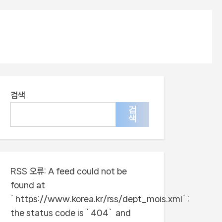
검색
검
색
RSS 오류:
A feed could not be
found at
`https://www.korea.kr/rss/dept_mois.xml`;
the status code is `404` and