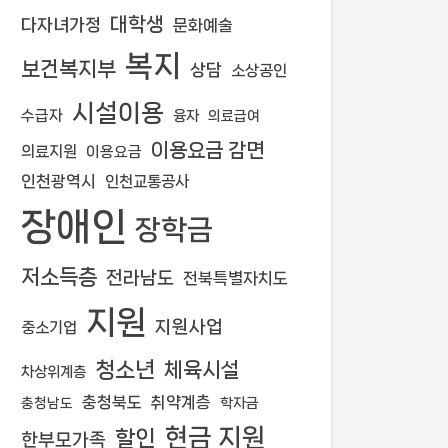
대학생
다자녀가정
문화예술
복지
보건복지부
상담
소상공인
시설이용
수급자
융자
의료급여
이용요금 감면
의료지원
이용요금
인천광역시
인천교통공사
장애인
장학금
저소득층
전라남도
전북특별자치도
지원
지원사업
중소기업
청소년
체육시설
차상위계층
충청북도
취약계층
학자금
충청남도
현금 지원
할인
한부모가족