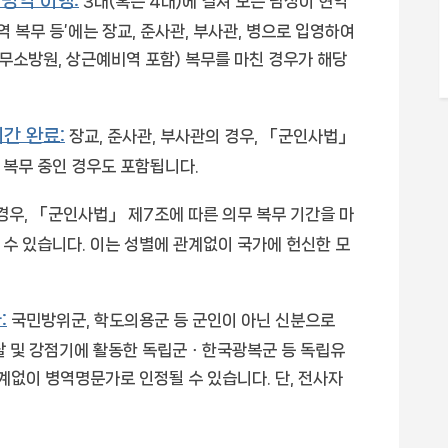
 병역 이행:
3대(혹은 4대)에 걸쳐 모든 남성이 현역
역 복무 등’에는 장교, 준사관, 부사관, 병으로 입영하여
의무소방원, 상근예비역 포함) 복무를 마친 경우가 해당
기간 완료:
장교, 준사관, 부사관의 경우, 「군인사법」
 복무 중인 경우도 포함됩니다.
경우, 「군인사법」 제7조에 따른 의무 복무 기간을 마
수 있습니다. 이는 성별에 관계없이 국가에 헌신한 모
:
국민방위군, 학도의용군 등 군인이 아닌 신분으로
침탈 및 강점기에 활동한 독립군ㆍ한국광복군 등 독립유
계없이 병역명문가로 인정될 수 있습니다. 단, 전사자