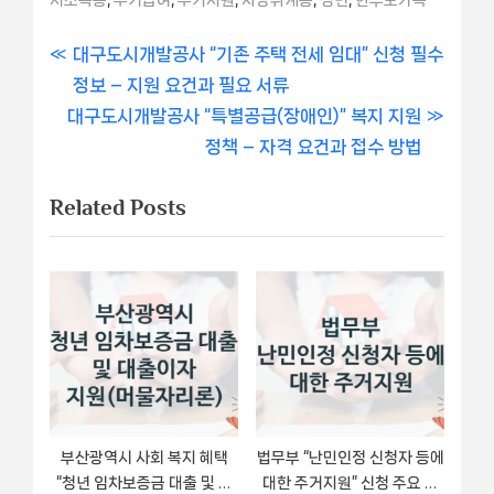
글
P
대구도시개발공사 “기존 주택 전세 임대” 신청 필수
r
정보 – 지원 요건과 필요 서류
내
N
e
대구도시개발공사 “특별공급(장애인)” 복지 지원
비
e
v
정책 – 자격 요건과 접수 방법
x
i
게
Related Posts
t
o
이
P
u
o
s
션
s
P
t
o
:
s
t
:
부산광역시 사회 복지 혜택
법무부 “난민인정 신청자 등에
“청년 임차보증금 대출 및 대
대한 주거지원” 신청 주요 정