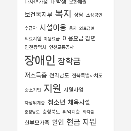
대학생
다자녀가정
문화예술
복지
보건복지부
상담
소상공인
시설이용
수급자
융자
의료급여
이용요금 감면
의료지원
이용요금
인천광역시
인천교통공사
장애인
장학금
저소득층
전라남도
전북특별자치도
지원
지원사업
중소기업
청소년
체육시설
차상위계층
충청북도
취약계층
학자금
충청남도
현금 지원
할인
한부모가족