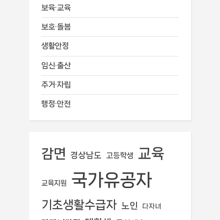
보육·교육
보호·돌봄
생활안정
임신·출산
주거·자립
행정·안전
교육
감면
경상남도
고등학생
국가유공자
교육지원
기초생활수급자
노인
다자녀