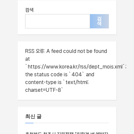
검색
검
색
RSS 오류:
A feed could not be found
at
`https://www.korea.kr/rss/dept_mois.xml`;
the status code is `404` and
content-type is `text/html;
charset=UTF-8`
최신 글