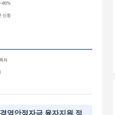
~80%
 신청
충족자
됨
 경영안정자금 융자지원 정