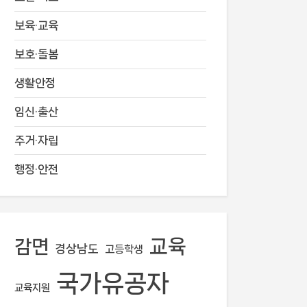
보육·교육
보호·돌봄
생활안정
임신·출산
주거·자립
행정·안전
교육
감면
경상남도
고등학생
국가유공자
교육지원