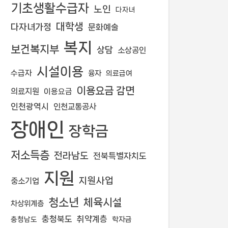
기초생활수급자
노인
다자녀
대학생
다자녀가정
문화예술
복지
보건복지부
상담
소상공인
시설이용
수급자
융자
의료급여
이용요금 감면
의료지원
이용요금
인천광역시
인천교통공사
장애인
장학금
저소득층
전라남도
전북특별자치도
지원
지원사업
중소기업
청소년
체육시설
차상위계층
충청북도
취약계층
학자금
충청남도