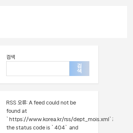
검색
검
색
RSS 오류:
A feed could not be
found at
`https://www.korea.kr/rss/dept_mois.xml`;
the status code is `404` and