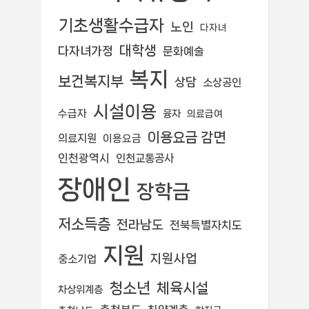
기초생활수급자
노인
다자녀
대학생
다자녀가정
문화예술
복지
보건복지부
상담
소상공인
시설이용
수급자
융자
의료급여
이용요금 감면
의료지원
이용요금
인천광역시
인천교통공사
장애인
장학금
저소득층
전라남도
전북특별자치도
지원
지원사업
중소기업
청소년
체육시설
차상위계층