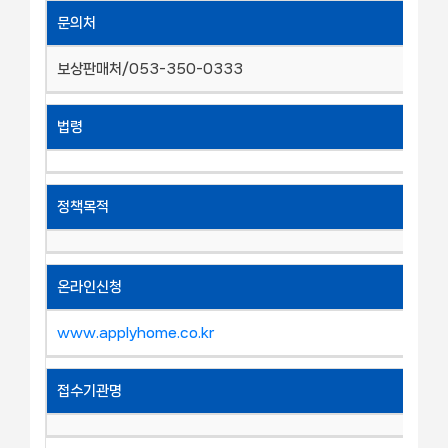
문의처
보상판매처/053-350-0333
법령
정책목적
온라인신청
www.applyhome.co.kr
접수기관명