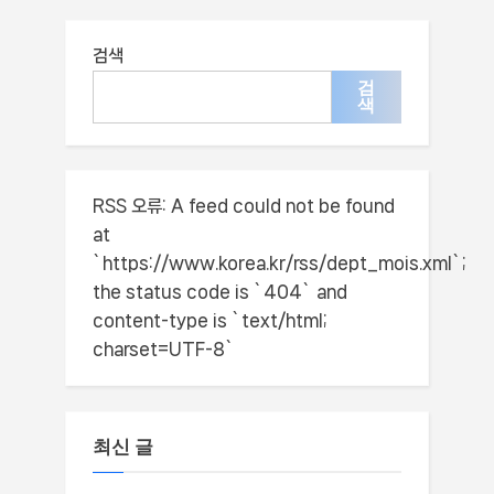
서비스지원, 자격 조건과 일정
검색
검
색
RSS 오류:
A feed could not be found
at
`https://www.korea.kr/rss/dept_mois.xml`;
the status code is `404` and
content-type is `text/html;
charset=UTF-8`
최신 글