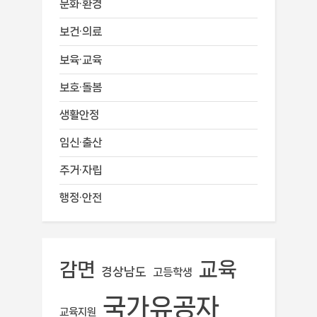
문화·환경
보건·의료
보육·교육
보호·돌봄
생활안정
임신·출산
주거·자립
행정·안전
교육
감면
경상남도
고등학생
국가유공자
교육지원