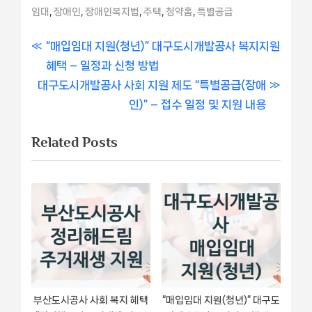
,
,
,
,
,
임대
장애인
장애인복지법
주택
청약홈
특별공급
글
P
“매입임대 지원(청년)” 대구도시개발공사 복지지원
r
혜택 – 일정과 신청 방법
내
N
e
대구도시개발공사 사회 지원 제도 “특별공급(장애
비
e
v
인)” – 접수 일정 및 지원 내용
x
i
게
Related Posts
t
o
이
P
u
o
s
션
s
P
t
o
:
s
t
:
부산도시공사 사회 복지 혜택
“매입임대 지원(청년)” 대구도