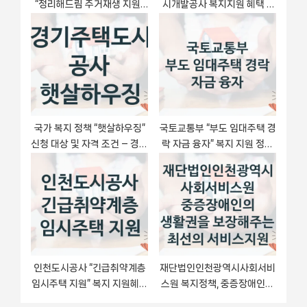
“정리해드림 주거재생 지원”
시개발공사 복지지원 혜택 –
– 신청 기준과 서류 준비
일정과 신청 방법
국가 복지 정책 “햇살하우징”
국토교통부 “부도 임대주택 경
신청 대상 및 자격 조건 – 경기
락 자금 융자” 복지 지원 정책
주택도시공사
– 자격 요건과 접수 방법
인천도시공사 “긴급취약계층
재단법인인천광역시사회서비
임시주택 지원” 복지 지원혜택
스원 복지정책, 중증장애인의
– 신청 방법과 구비 서류
생활권을 보장해주는 최선의