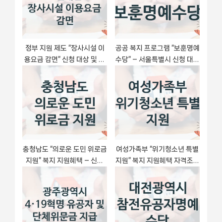
:
s
t
:
정부 지원 제도 “장사시설 이
공공 복지 프로그램 “보훈명예
용요금 감면” 신청 대상 및 자
수당” – 서울특별시 신청 대상
격 조건 – 재단법인사천시복
및 제출 서류
지청소년재단
충청남도 “의로운 도민 위로금
여성가족부 “위기청소년 특별
지원” 복지 지원혜택 – 신청
지원” 복지 지원혜택 자격조건
조건과 자격 조건
과 구비서류