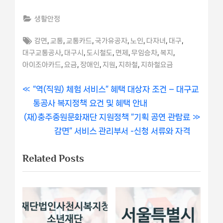
생활안정
Tags:
,
,
,
,
,
,
,
감면
교통
교통카드
국가유공자
노인
다자녀
대구
,
,
,
,
,
,
대구교통공사
대구시
도시철도
면제
무임승차
복지
,
,
,
,
,
아이조아카드
요금
장애인
지원
지하철
지하철요금
글
P
“역(직원) 체험 서비스” 혜택 대상자 조건 – 대구교
r
통공사 복지정책 요건 및 혜택 안내
내
N
e
(재)충주중원문화재단 지원정책 “기획 공연 관람료
비
e
v
감면” 서비스 관리부서 -신청 서류와 자격
x
i
게
Related Posts
t
o
이
P
u
o
s
션
s
P
t
o