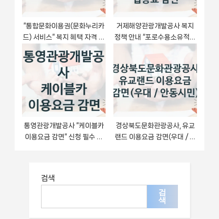
“통합문화이용권(문화누리카
거제해양관광개발공사 복지
드) 서비스” 복지 혜택 자격 심
정책 안내 “포로수용소유적공
사 및 접수 일정 – 한국문화예
원 입장료 감면” – 접수 일정
술위원회 지원 정책
및 지원 내용
통영관광개발공사 “케이블카
경상북도문화관광공사, 유교
이용요금 감면” 신청 필수 정
랜드 이용요금 감면(우대 / 안
보 – 지원 요건과 필요 서류
동시민) 지원 정책, 신청 자격
조건과 구비 서류
검색
검
색