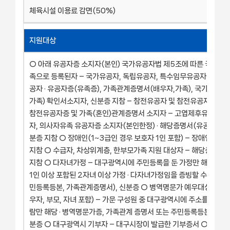
체육시설 이용료 감면(50%)
지원대상
○ 아래 유공자증 소지자(본인) 국가유공자법 제5조에 따른 국가유
족으로 등록된자 – 국가유공자, 독립유공자, 특수임무유공자, 5.18
공자 · 유공자증(유족증), 가족관계증명서(배우자,가족), 국가유공자
가족) 확인서소지자, 신분증 지참 – 참전유공자 및 참전유공자의 배우
참전유공자증 및 가족(혼인)관계증명서 소지자 – 고엽제후유증환자,
자, 의사자유족 유공자증 소지자(본인한정) · 해당증명서(유공자증 등)
분증 지참 ○ 장애인(1~3급인 경우 보호자 1인 포함) – 장애인증, 
지참 ○ 수급자, 차상위계층, 한부모가족 지원 대상자 – 해당증명서,
지참 ○ 다자녀가정 – 대구광역시에 주민등록을 둔 가정만 해당, 미
1인 이상 포함된 2자녀 이상 가정 · 다자녀가정임을 증빙할 수 있는 
민등록등본, 가족관계증명서), 신분증 ○ 병역명문가 예우대상자(본인
우자, 부모, 자녀 포함) – 가문 구성원 중 대구광역시에 주소를 두고 
람만 해당 · 병역명문가증, 가족관계 증명서 또는 주민등록등본(본인 외
분증 ○ 대구광역시 기부자 – 대구시장이 발급한 기부증서 ○ 대구