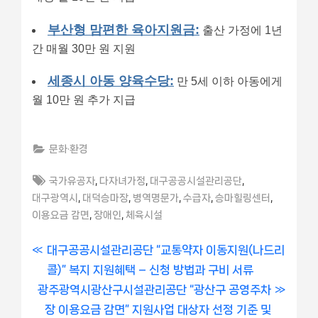
부산형 맘편한 육아지원금:
출산 가정에 1년
간 매월 30만 원 지원
세종시 아동 양육수당:
만 5세 이하 아동에게
월 10만 원 추가 지급
문화·환경
Tags:
,
,
,
국가유공자
다자녀가정
대구공공시설관리공단
,
,
,
,
,
대구광역시
대덕승마장
병역명문가
수급자
승마힐링센터
,
,
이용요금 감면
장애인
체육시설
글
P
대구공공시설관리공단 “교통약자 이동지원(나드리
r
콜)” 복지 지원혜택 – 신청 방법과 구비 서류
내
N
e
광주광역시광산구시설관리공단 “광산구 공영주차
비
e
v
장 이용요금 감면” 지원사업 대상자 선정 기준 및