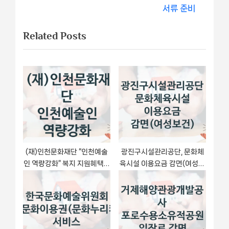
x
i
서류 준비
게
t
o
Related Posts
이
P
u
o
s
션
s
P
t
o
:
s
t
:
(재)인천문화재단 “인천예술
광진구시설관리공단, 문화체
인 역량강화” 복지 지원혜택 –
육시설 이용요금 감면(여성보
신청 조건과 자격 조건
건) 지원 정책정리, 신청 구비
서류와 일정