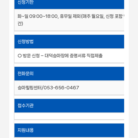
신청기한
화~일 09:00~18:00, 휴무일 제외(매주 월요일, 신정 포함 명절 
간)
신청방법
○ 방문 신청 – 대덕승마장에 증명서류 직접제출
전화문의
승마힐링센터/053-656-0467
접수기관
지원내용