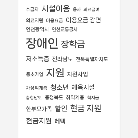
시설이용
수급자
융자
의료급여
이용요금 감면
의료지원
이용요금
인천광역시
인천교통공사
장애인
장학금
저소득층
전라남도
전북특별자치도
지원
지원사업
중소기업
청소년
체육시설
차상위계층
충청북도
취약계층
학자금
충청남도
현금 지원
할인
한부모가족
현금지원
혜택