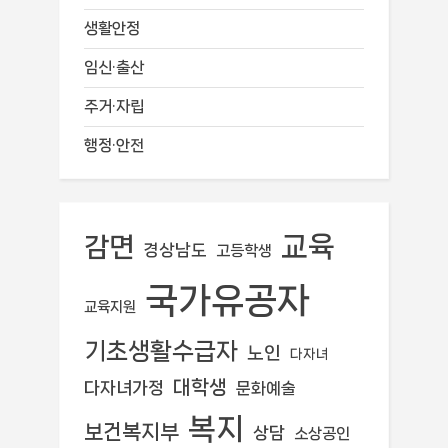
생활안정
임신·출산
주거·자립
행정·안전
교육
감면
경상남도
고등학생
국가유공자
교육지원
기초생활수급자
노인
다자녀
대학생
다자녀가정
문화예술
복지
보건복지부
상담
소상공인