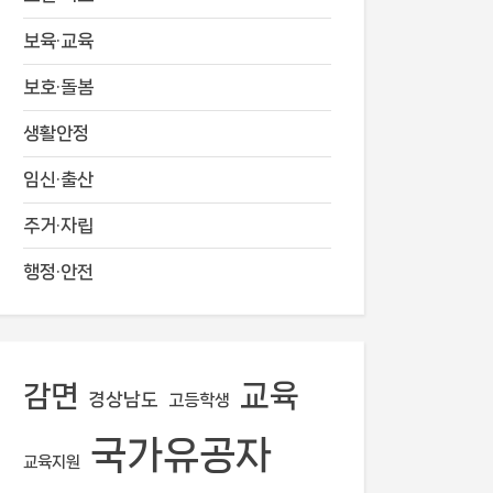
보육·교육
보호·돌봄
생활안정
임신·출산
주거·자립
행정·안전
교육
감면
경상남도
고등학생
국가유공자
교육지원