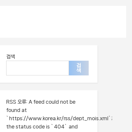
검색
검
색
RSS 오류:
A feed could not be
found at
`https://www.korea.kr/rss/dept_mois.xml`;
the status code is `404` and