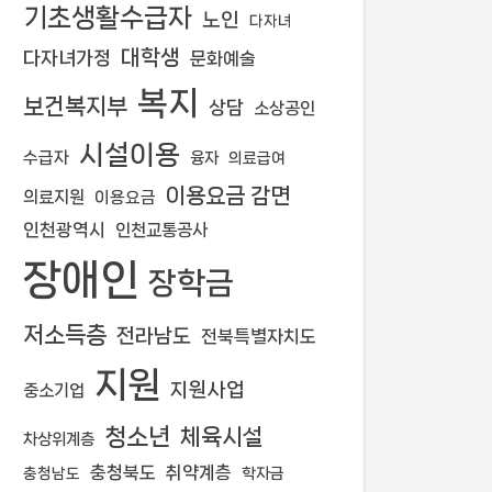
기초생활수급자
노인
다자녀
대학생
다자녀가정
문화예술
복지
보건복지부
상담
소상공인
시설이용
수급자
융자
의료급여
이용요금 감면
의료지원
이용요금
인천광역시
인천교통공사
장애인
장학금
저소득층
전라남도
전북특별자치도
지원
지원사업
중소기업
청소년
체육시설
차상위계층
충청북도
취약계층
학자금
충청남도