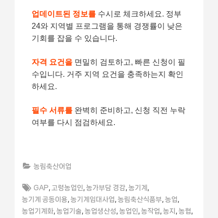
업데이트된 정보를
수시로 체크하세요. 정부
24와 지역별 프로그램을 통해 경쟁률이 낮은
기회를 잡을 수 있습니다.
자격 요건을
면밀히 검토하고, 빠른 신청이 필
수입니다. 거주 지역 요건을 충족하는지 확인
하세요.
필수 서류를
완벽히 준비하고, 신청 직전 누락
여부를 다시 점검하세요.
농림축산어업
Tags:
,
,
,
,
GAP
고령농업인
농가부담 경감
농기계
,
,
,
,
농기계 공동이용
농기계임대사업
농림축산식품부
농업
,
,
,
,
,
,
,
농업기계화
농업기술
농업생산성
농업인
농작업
농지
농협