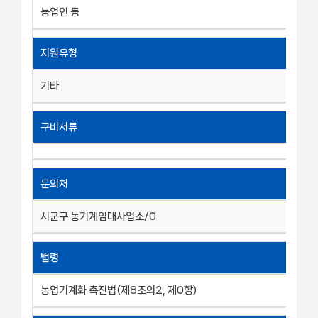
농업인 등
지원유형
기타
구비서류
문의처
시군구 농기계임대사업소/0
법령
농업기계화 촉진법(제8조의2, 제0항)