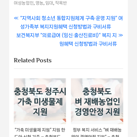
,
,
,
여성농업인
영농
임대
작목반
글
P
“지역사회 청소년 통합지원체계 구축·운영 지원” 여
r
성가족부 복지지원혜택 신청방법과 구비서류
내
N
e
보건복지부 “의료급여 (임신·출산진료비)” 복지 지
비
e
v
원혜택 신청방법과 구비서류
x
i
게
Related Posts
t
o
이
P
u
o
s
션
s
P
t
o
:
s
t
:
“가축 미생물제 지원” 지원 한
정부 복지 서비스 “벼 재배농
도와 신청 기준 – 충청북도 청
업인 경영안정 지원” – 충청북