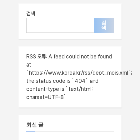
검색
검
색
RSS 오류:
A feed could not be found
at
`https://www.korea.kr/rss/dept_mois.xml`;
the status code is `404` and
content-type is `text/html;
charset=UTF-8`
최신 글