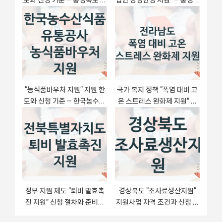
주시 복지정책 요건 및 혜택 안
도 자격 요건과 신청 방법
내
“농식품바우처 지원” 지원 한
국가 복지 정책 “폭염 대비 고
도와 신청 기준 – 한국농수산
온 스트레스 완화제 지원” 신
식품유통공사 복지정책 요건
청 대상 및 자격 조건 – 전라남
및 혜택
도
정부 지원 제도 “퇴비 발효촉
경상북도 “조사료생산지원”
진 지원” 신청 절차와 준비물
지원사업 자격 조건과 신청 일
– 전북특별자치도
정