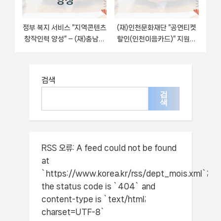
정부 복지 서비스 “지역콘텐츠
(재)인천문화재단 “공연티켓
창작인력 양성” – (재)충남정
할인(인천이음카드)” 지원사
보문화산업진흥원 자격 요건
업 자격 조건과 신청 일정
과 신청 방법
검색
검
색
RSS 오류:
A feed could not be found
at
`https://www.korea.kr/rss/dept_mois.xml`;
the status code is `404` and
content-type is `text/html;
charset=UTF-8`