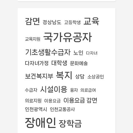
교육
감면
경상남도
고등학생
국가유공자
교육지원
기초생활수급자
노인
다자녀
대학생
다자녀가정
문화예술
복지
보건복지부
상담
소상공인
시설이용
수급자
융자
의료급여
이용요금 감면
의료지원
이용요금
인천광역시
인천교통공사
장애인
장학금