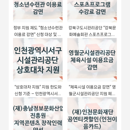
:
s
t
:
정부 지원 제도 “청소년수련관
강북구도시관리공단 “강북문
이용료 감면” 신청 대상 및 자
화예술회관 스포츠프로그램
격 조건 – (재)연천군청소년
수강료 감면” 지원사업 자격
육성재단
조건과 신청 일정
“상호대차 지원” 지원 한도와
“체육시설 이용요금 감면” 영
신청 기준 – 인천광역시서구
월군시설관리공단 지원 혜택
시설관리공단 복지정책 요건
– 일정과 신청 방법
및 혜택