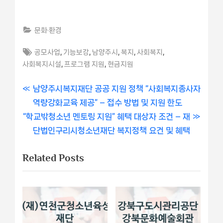
문화·환경
Tags:
,
,
,
,
,
공모사업
기능보강
남양주시
복지
사회복지
,
,
사회복지시설
프로그램 지원
현금지원
글
P
남양주시복지재단 공공 지원 정책 “사회복지종사자
r
역량강화교육 제공” – 접수 방법 및 지원 한도
내
N
e
“학교밖청소년 멘토링 지원” 혜택 대상자 조건 – 재
비
e
v
단법인구리시청소년재단 복지정책 요건 및 혜택
x
i
게
Related Posts
t
o
이
P
u
o
s
션
s
P
t
o