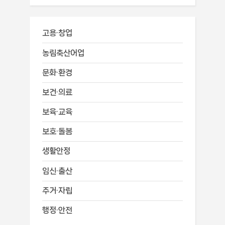
고용·창업
농림축산어업
문화·환경
보건·의료
보육·교육
보호·돌봄
생활안정
임신·출산
주거·자립
행정·안전