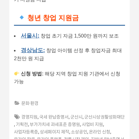
청년 창업 지원금
서울시:
창업 초기 자금 1,500만 원까지 보조
경상남도:
창업 아이템 선정 후 창업자금 최대
2천만 원 지급
신청 방법:
해당 지역 창업 지원 기관에서 신청
가능
문화·환경
Tags:
,
,
,
경영지원
국세 완납증명서
군산시
군산시상권활성화재단
,
,
,
,
기획전
부가가치세 과세표준 증명원
사업비 지원
,
,
,
,
사업자등록증
상세페이지 제작
소상공인
온라인 신청
,
,
,
,