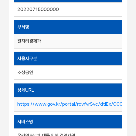
20220715000000
부서명
일자리경제과
사용자구분
소상공인
상세URL
https://www.gov.kr/portal/rcvfvrSvc/dtlEx/O00102
서비스명
온라인 판로확대를 위한 경영지원