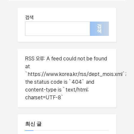
자격 조건
서 -신청 방법
검색
검
색
RSS 오류:
A feed could not be found
at
`https://www.korea.kr/rss/dept_mois.xml`;
the status code is `404` and
content-type is `text/html;
charset=UTF-8`
최신 글