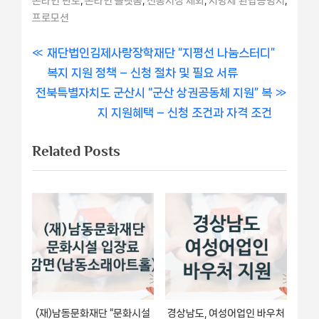
온라인 판로
온라인 플랫폼
전통시장 제외
지방세 완납증명서
프로모션
글
P
재단법인김제사랑장학재단 “지평선 나눔스터디”
r
복지 지원 정책 – 신청 절차 및 필요 서류
내
N
e
전북특별자치도 군산시 “군산 상권공동체 지원” 복
비
e
v
지 지원혜택 – 신청 조건과 자격 조건
x
i
게
Related Posts
t
o
이
P
u
o
s
션
s
P
t
o
:
s
t
:
(재)남동문화재단 “문화시설
경상남도, 여성어업인 바우처