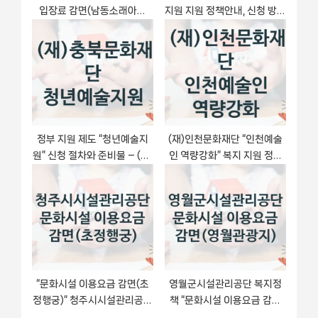
입장료 감면(남동소래아트
지원 지원 정책안내, 신청 방법
홀)” 복지 지원 정책 – 자격 요
과 자격 조건
건과 접수 방법
정부 지원 제도 “청년예술지
(재)인천문화재단 “인천예술
원” 신청 절차와 준비물 – (재)
인 역량강화” 복지 지원 정책
충북문화재단
– 자격 요건과 접수 방법
“문화시설 이용요금 감면(초
영월군시설관리공단 복지정
정행궁)” 청주시시설관리공단
책 “문화시설 이용요금 감면
복지지원 혜택 – 신청 조건과
(영월관광지)” 서비스 관리부