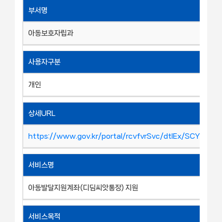
부서명
아동보호자립과
사용자구분
개인
상세URL
https://www.gov.kr/portal/rcvfvrSvc/dtlEx/SCY000
서비스명
아동발달지원계좌(디딤씨앗통장) 지원
서비스목적