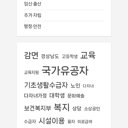
임신·출산
주거·자립
행정·안전
교육
감면
경상남도
고등학생
국가유공자
교육지원
기초생활수급자
노인
다자녀
대학생
다자녀가정
문화예술
복지
보건복지부
상담
소상공인
시설이용
수급자
융자
의료급여