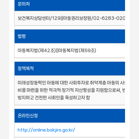
문의처
보건복지상담센터/129||아동권리보장원/02-6283-0200
법령
아동복지법(제42조)||아동복지법(제59조)
정책목적
미래성장동력인 아동에 대한 사회투자로 취약계층 아동의 사회 진출 
비용 마련을 위한 적극적·장기적 자산형성을 지원함으로써, 빈곤의 
방지하고 건전한 사회인을 육성하고자 함
온라인신청
http://online.bokjiro.go.kr/