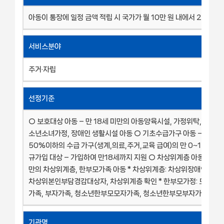
아동이 통장에 일정 금액 적립 시 국가가 월 10만 원 내에서 2배 금액
서비스분야
주거·자립
선정기준
○ 보호대상 아동 – 만 18세 미만의 아동양육시설, 가정위탁, 공동생
소년소녀가정, 장애인 생활시설 아동 ○ 기초수급가구 아동 – 중위
50%이하의 수급 가구(생계,의료,주거,교육 급여)의 만 0~17세 아
규가입 대상 – 가입하여 만18세까지 지원 ○ 차상위계층 아동 – 만 1
만의 차상위계층, 한부모가족 아동 * 차상위계층: 차상위장애인, 차
차상위본인부담경감대상자, 차상위계층 확인 * 한부모가정: 모자가족
가족, 부자가족, 청소년한부모모자가족, 청소년한부모부자가족
기관명