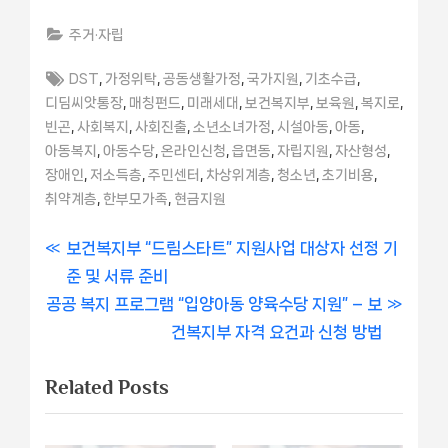
주거·자립
Tags:
,
,
,
,
,
DST
가정위탁
공동생활가정
국가지원
기초수급
,
,
,
,
,
,
디딤씨앗통장
매칭펀드
미래세대
보건복지부
보육원
복지로
,
,
,
,
,
,
빈곤
사회복지
사회진출
소년소녀가정
시설아동
아동
,
,
,
,
,
,
아동복지
아동수당
온라인신청
읍면동
자립지원
자산형성
,
,
,
,
,
,
장애인
저소득층
주민센터
차상위계층
청소년
초기비용
,
,
취약계층
한부모가족
현금지원
글
P
보건복지부 “드림스타트” 지원사업 대상자 선정 기
r
준 및 서류 준비
내
N
e
공공 복지 프로그램 “입양아동 양육수당 지원” – 보
비
e
v
건복지부 자격 요건과 신청 방법
x
i
게
Related Posts
t
o
이
P
u
o
s