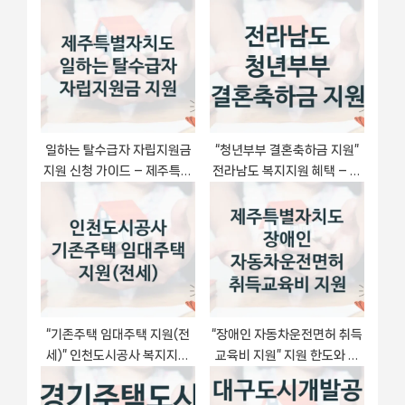
션
s
P
t
o
:
s
t
:
일하는 탈수급자 자립지원금
“청년부부 결혼축하금 지원”
지원 신청 가이드 – 제주특별
전라남도 복지지원 혜택 – 일
자치도 복지 지원 방법 및 필수
정과 신청 방법
요건 안내
“기존주택 임대주택 지원(전
“장애인 자동차운전면허 취득
세)” 인천도시공사 복지지원
교육비 지원” 지원 한도와 신
혜택 – 일정과 신청 방법
청 기준 – 제주특별자치도 복
지정책 요건 및 혜택