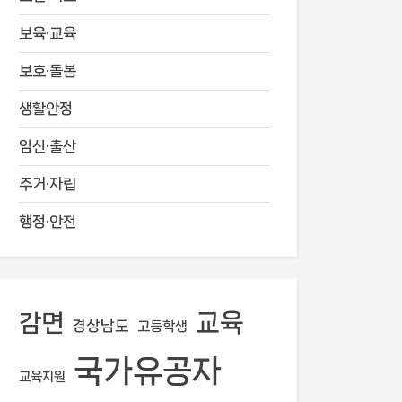
보육·교육
보호·돌봄
생활안정
임신·출산
주거·자립
행정·안전
교육
감면
경상남도
고등학생
국가유공자
교육지원