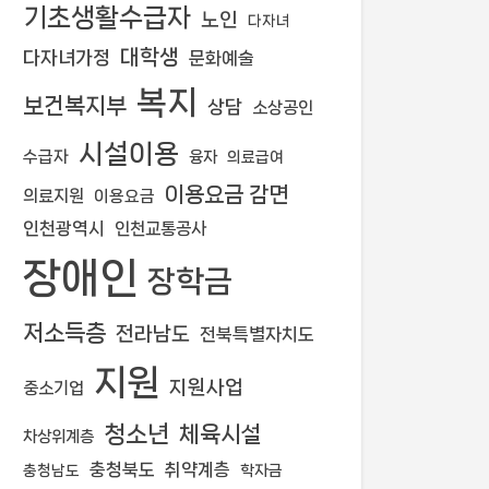
기초생활수급자
노인
다자녀
대학생
다자녀가정
문화예술
복지
보건복지부
상담
소상공인
시설이용
수급자
융자
의료급여
이용요금 감면
의료지원
이용요금
인천광역시
인천교통공사
장애인
장학금
저소득층
전라남도
전북특별자치도
지원
지원사업
중소기업
청소년
체육시설
차상위계층
충청북도
취약계층
학자금
충청남도