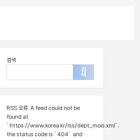
검색
검
색
RSS 오류:
A feed could not be
found at
`https://www.korea.kr/rss/dept_mois.xml`;
the status code is `404` and