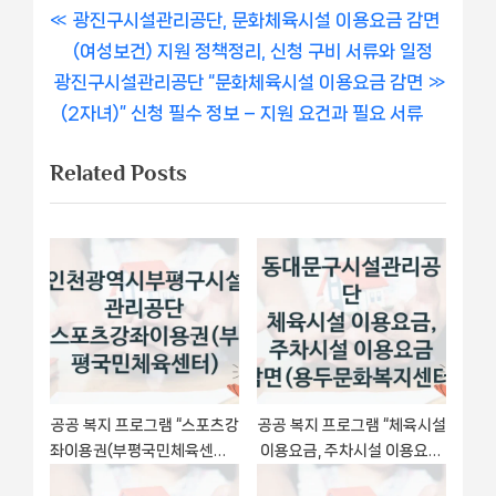
글
P
광진구시설관리공단, 문화체육시설 이용요금 감면
r
(여성보건) 지원 정책정리, 신청 구비 서류와 일정
내
N
e
광진구시설관리공단 “문화체육시설 이용요금 감면
비
e
v
(2자녀)” 신청 필수 정보 – 지원 요건과 필요 서류
x
i
게
Related Posts
t
o
이
P
u
o
s
션
s
P
t
o
:
s
t
:
공공 복지 프로그램 “스포츠강
공공 복지 프로그램 “체육시설
좌이용권(부평국민체육센터)”
이용요금, 주차시설 이용요금
– 인천광역시부평구시설관리
감면(용두문화복지센터)” –