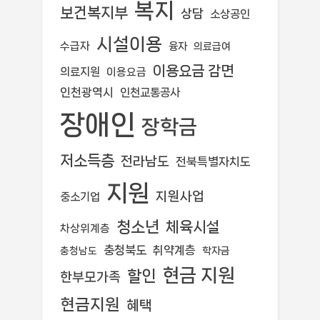
복지
보건복지부
상담
소상공인
시설이용
수급자
융자
의료급여
이용요금 감면
의료지원
이용요금
인천광역시
인천교통공사
장애인
장학금
저소득층
전라남도
전북특별자치도
지원
지원사업
중소기업
청소년
체육시설
차상위계층
충청북도
취약계층
학자금
충청남도
현금 지원
할인
한부모가족
현금지원
혜택