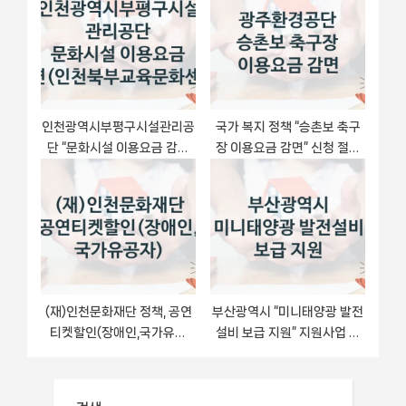
공단 자격 요건과 신청 방법
동대문구시설관리공단 자격
요건과 신청 방법
인천광역시부평구시설관리공
국가 복지 정책 “승촌보 축구
단 “문화시설 이용요금 감면
장 이용요금 감면” 신청 절차
(인천북부교육문화센터)” 복
와 준비물 – 광주환경공단
지 지원 정책 – 지원 대상 및
신청 방법
(재)인천문화재단 정책, 공연
부산광역시 “미니태양광 발전
티켓할인(장애인,국가유공
설비 보급 지원” 지원사업 대
자), 신청 방법과 구비 서류
상자 선정 기준 및 서류 준비