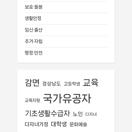
보호·돌봄
생활안정
임신·출산
주거·자립
행정·안전
교육
감면
경상남도
고등학생
국가유공자
교육지원
기초생활수급자
노인
다자녀
대학생
다자녀가정
문화예술